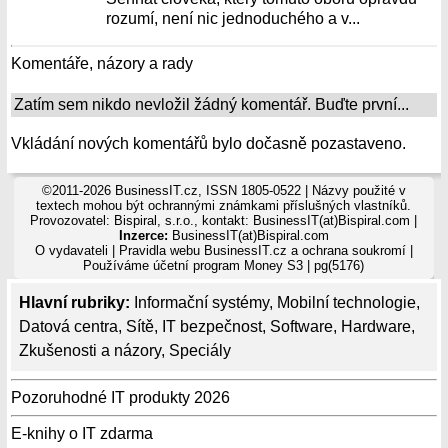
rozumí, není nic jednoduchého a v...
Komentáře, názory a rady
Zatím sem nikdo nevložil žádný komentář. Buďte první...
Vkládání nových komentářů bylo dočasně pozastaveno.
©2011-2026 BusinessIT.cz, ISSN 1805-0522 | Názvy použité v
textech mohou být ochrannými známkami příslušných vlastníků.
Provozovatel: Bispiral, s.r.o., kontakt: BusinessIT(at)Bispiral.com |
Inzerce:
BusinessIT(at)Bispiral.com
O vydavateli
|
Pravidla webu BusinessIT.cz a ochrana soukromí
|
Používáme
účetní program Money S3
| pg(5176)
Hlavní rubriky:
Informační systémy
,
Mobilní technologie
,
Datová centra
,
Sítě
,
IT bezpečnost
,
Software
,
Hardware
,
Zkušenosti a názory
,
Speciály
Pozoruhodné IT produkty 2026
E-knihy o IT zdarma