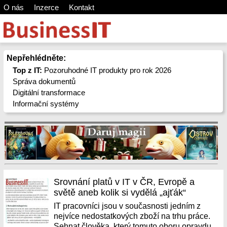
O nás
Inzerce
Kontakt
Nepřehlédněte:
Top z IT:
Pozoruhodné IT produkty pro rok 2026
Správa dokumentů
Digitální transformace
Informační systémy
Srovnání platů v IT v ČR, Evropě a
světě aneb kolik si vydělá „ajťák“
IT pracovníci jsou v současnosti jedním z
nejvíce nedostatkových zboží na trhu práce.
Sehnat člověka, který tomuto oboru opravdu