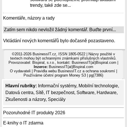
trendy, také zde se...
Komentáře, názory a rady
Zatím sem nikdo nevložil žádný komentář. Buďte první...
Vkládání nových komentářů bylo dočasně pozastaveno.
©2011-2026 BusinessIT.cz, ISSN 1805-0522 | Názvy použité v
textech mohou být ochrannými známkami příslušných vlastníků.
Provozovatel: Bispiral, s.r.o., kontakt: BusinessIT(at)Bispiral.com |
Inzerce:
BusinessIT(at)Bispiral.com
O vydavateli
|
Pravidla webu BusinessIT.cz a ochrana soukromí
|
Používáme
účetní program Money S3
| pg(7386)
Hlavní rubriky:
Informační systémy
,
Mobilní technologie
,
Datová centra
,
Sítě
,
IT bezpečnost
,
Software
,
Hardware
,
Zkušenosti a názory
,
Speciály
Pozoruhodné IT produkty 2026
E-knihy o IT zdarma