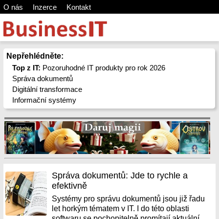
O nás
Inzerce
Kontakt
Nepřehlédněte:
Top z IT:
Pozoruhodné IT produkty pro rok 2026
Správa dokumentů
Digitální transformace
Informační systémy
Správa dokumentů: Jde to rychle a
efektivně
Systémy pro správu dokumentů jsou již řadu
let horkým tématem v IT. I do této oblasti
softwaru se pochopitelně promítají aktuální