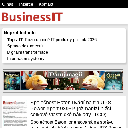
O nás
Inzerce
Kontakt
Nepřehlédněte:
Top z IT:
Pozoruhodné IT produkty pro rok 2026
Správa dokumentů
Digitální transformace
Informační systémy
Společnost Eaton uvádí na trh UPS
Power Xpert 9395P, jež nabízí nižší
celkové vlastnické náklady (TCO)
Společnost Eaton, orientovaná na správu
napájení, přichází s novou řadou UPS Power