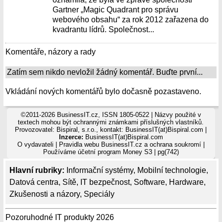
Gartner „Magic Quadrant pro správu
webového obsahu“ za rok 2012 zařazena do
kvadrantu lídrů. Společnost...
Komentáře, názory a rady
Zatím sem nikdo nevložil žádný komentář. Buďte první...
Vkládání nových komentářů bylo dočasně pozastaveno.
©2011-2026 BusinessIT.cz, ISSN 1805-0522 | Názvy použité v
textech mohou být ochrannými známkami příslušných vlastníků.
Provozovatel: Bispiral, s.r.o., kontakt: BusinessIT(at)Bispiral.com |
Inzerce:
BusinessIT(at)Bispiral.com
O vydavateli
|
Pravidla webu BusinessIT.cz a ochrana soukromí
|
Používáme
účetní program Money S3
| pg(742)
Hlavní rubriky:
Informační systémy
,
Mobilní technologie
,
Datová centra
,
Sítě
,
IT bezpečnost
,
Software
,
Hardware
,
Zkušenosti a názory
,
Speciály
Pozoruhodné IT produkty 2026