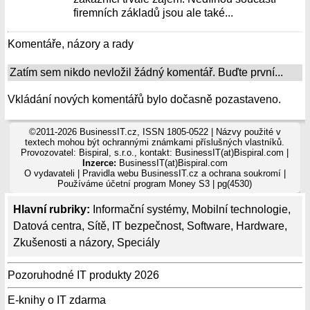
firemních základů jsou ale také...
Komentáře, názory a rady
Zatím sem nikdo nevložil žádný komentář. Buďte první...
Vkládání nových komentářů bylo dočasně pozastaveno.
©2011-2026 BusinessIT.cz, ISSN 1805-0522 | Názvy použité v
textech mohou být ochrannými známkami příslušných vlastníků.
Provozovatel: Bispiral, s.r.o., kontakt: BusinessIT(at)Bispiral.com |
Inzerce:
BusinessIT(at)Bispiral.com
O vydavateli
|
Pravidla webu BusinessIT.cz a ochrana soukromí
|
Používáme
účetní program Money S3
| pg(4530)
Hlavní rubriky:
Informační systémy
,
Mobilní technologie
,
Datová centra
,
Sítě
,
IT bezpečnost
,
Software
,
Hardware
,
Zkušenosti a názory
,
Speciály
Pozoruhodné IT produkty 2026
E-knihy o IT zdarma