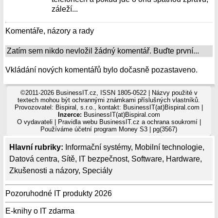
záleží...
Komentáře, názory a rady
Zatím sem nikdo nevložil žádný komentář. Buďte první...
Vkládání nových komentářů bylo dočasně pozastaveno.
©2011-2026 BusinessIT.cz, ISSN 1805-0522 | Názvy použité v
textech mohou být ochrannými známkami příslušných vlastníků.
Provozovatel: Bispiral, s.r.o., kontakt: BusinessIT(at)Bispiral.com |
Inzerce:
BusinessIT(at)Bispiral.com
O vydavateli
|
Pravidla webu BusinessIT.cz a ochrana soukromí
|
Používáme
účetní program Money S3
| pg(3567)
Hlavní rubriky:
Informační systémy
,
Mobilní technologie
,
Datová centra
,
Sítě
,
IT bezpečnost
,
Software
,
Hardware
,
Zkušenosti a názory
,
Speciály
Pozoruhodné IT produkty 2026
E-knihy o IT zdarma