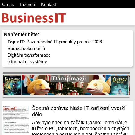
O nás
Inzerce
Kontakt
Nepřehlédněte:
Top z IT:
Pozoruhodné IT produkty pro rok 2026
Správa dokumentů
Digitální transformace
Informační systémy
Špatná zpráva: Naše IT zařízení vydrží
déle
Aby bylo hned na začátku jasno: Tentokrát je
tu řeč o PC, tabletech, noteboocích a chytrých
telefonech a pokud jde o onu špatnou zprávu,