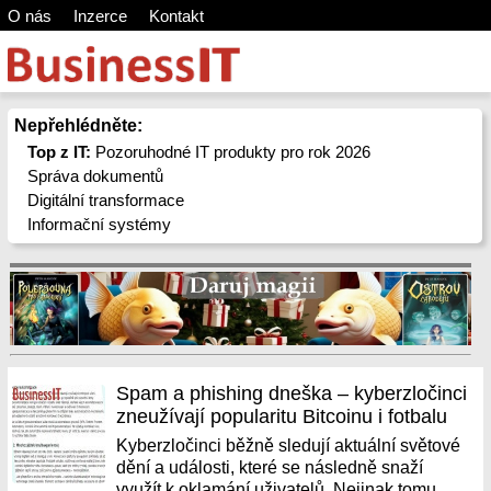
O nás
Inzerce
Kontakt
Nepřehlédněte:
Top z IT:
Pozoruhodné IT produkty pro rok 2026
Správa dokumentů
Digitální transformace
Informační systémy
Spam a phishing dneška – kyberzločinci
zneužívají popularitu Bitcoinu i fotbalu
Kyberzločinci běžně sledují aktuální světové
dění a události, které se následně snaží
využít k oklamání uživatelů. Nejinak tomu