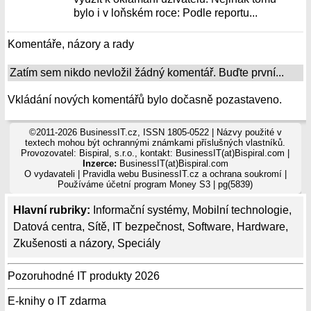
bylo i v loňském roce: Podle reportu...
Komentáře, názory a rady
Zatím sem nikdo nevložil žádný komentář. Buďte první...
Vkládání nových komentářů bylo dočasně pozastaveno.
©2011-2026 BusinessIT.cz, ISSN 1805-0522 | Názvy použité v
textech mohou být ochrannými známkami příslušných vlastníků.
Provozovatel: Bispiral, s.r.o., kontakt: BusinessIT(at)Bispiral.com |
Inzerce:
BusinessIT(at)Bispiral.com
O vydavateli
|
Pravidla webu BusinessIT.cz a ochrana soukromí
|
Používáme
účetní program Money S3
| pg(5839)
Hlavní rubriky:
Informační systémy
,
Mobilní technologie
,
Datová centra
,
Sítě
,
IT bezpečnost
,
Software
,
Hardware
,
Zkušenosti a názory
,
Speciály
Pozoruhodné IT produkty 2026
E-knihy o IT zdarma