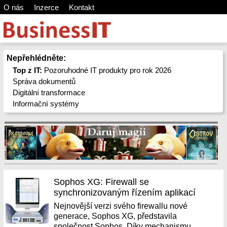
O nás
Inzerce
Kontakt
Nepřehlédněte:
Top z IT:
Pozoruhodné IT produkty pro rok 2026
Správa dokumentů
Digitální transformace
Informační systémy
Sophos XG: Firewall se
synchronizovaným řízením aplikací
Nejnovější verzi svého firewallu nové
generace, Sophos XG, představila
společnost Sophos. Díky mechanismu