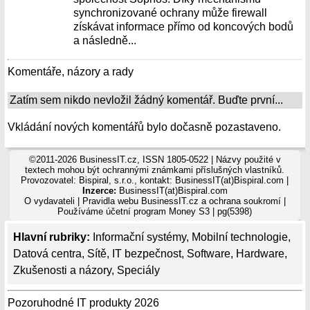
synchronizované ochrany může firewall
získávat informace přímo od koncových bodů
a následně...
Komentáře, názory a rady
Zatím sem nikdo nevložil žádný komentář. Buďte první...
Vkládání nových komentářů bylo dočasně pozastaveno.
©2011-2026 BusinessIT.cz, ISSN 1805-0522 | Názvy použité v
textech mohou být ochrannými známkami příslušných vlastníků.
Provozovatel: Bispiral, s.r.o., kontakt: BusinessIT(at)Bispiral.com |
Inzerce:
BusinessIT(at)Bispiral.com
O vydavateli
|
Pravidla webu BusinessIT.cz a ochrana soukromí
|
Používáme
účetní program Money S3
| pg(5398)
Hlavní rubriky:
Informační systémy
,
Mobilní technologie
,
Datová centra
,
Sítě
,
IT bezpečnost
,
Software
,
Hardware
,
Zkušenosti a názory
,
Speciály
Pozoruhodné IT produkty 2026