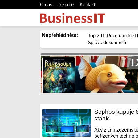
O nás
Inzerce
Kontakt
Nepřehlédněte:
Top z IT:
Pozoruhodné IT
Správa dokumentů
Sophos kupuje S
stanic
Akvizici nizozemské
pořízených technolog