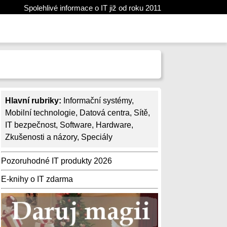
Spolehlivé informace o IT již od roku 2011
Hlavní rubriky:
Informační systémy
,
Mobilní technologie
,
Datová centra
,
Sítě
,
IT bezpečnost
,
Software
,
Hardware
,
Zkušenosti a názory
,
Speciály
Pozoruhodné IT produkty 2026
E-knihy o IT zdarma