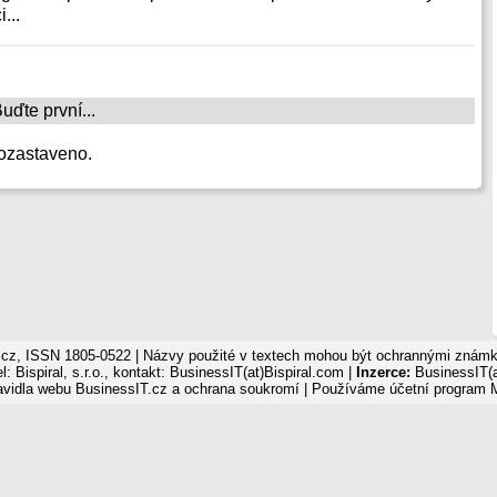
...
ďte první...
ozastaveno.
cz, ISSN 1805-0522 | Názvy použité v textech mohou být ochrannými známka
: Bispiral, s.r.o., kontakt: BusinessIT(at)Bispiral.com |
Inzerce:
BusinessIT(a
avidla webu BusinessIT.cz a ochrana soukromí
| Používáme
účetní program