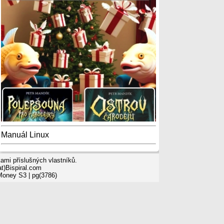
Manuál Linux
mi příslušných vlastníků.
t)Bispiral.com
 Money S3
| pg(3786)