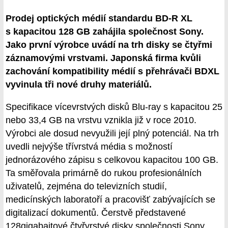
Prodej optických médií standardu BD-R XL
s kapacitou 128 GB zahájila společnost Sony.
Jako první výrobce uvádí na trh disky se čtyřmi
záznamovými vrstvami. Japonská firma kvůli
zachování kompatibility médií s přehrávači BDXL
vyvinula tři nové druhy materiálů.
Specifikace vícevrstvých disků Blu-ray s kapacitou 25
nebo 33,4 GB na vrstvu vznikla již v roce 2010.
Výrobci ale dosud nevyužili její plný potenciál. Na trh
uvedli nejvýše třívrstvá média s možností
jednorázového zápisu s celkovou kapacitou 100 GB.
Ta směřovala primárně do rukou profesionálních
uživatelů, zejména do televizních studií,
medicínských laboratoří a pracovišť zabývajících se
digitalizací dokumentů. Čerstvě představené
128gigabajtové čtyřvrstvé disky společnosti Sony