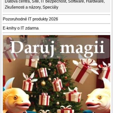
Datová centra
,
Sítě
,
IT bezpečnost
,
Software
,
Hardware
,
Zkušenosti a názory
,
Speciály
Pozoruhodné IT produkty 2026
E-knihy o IT zdarma