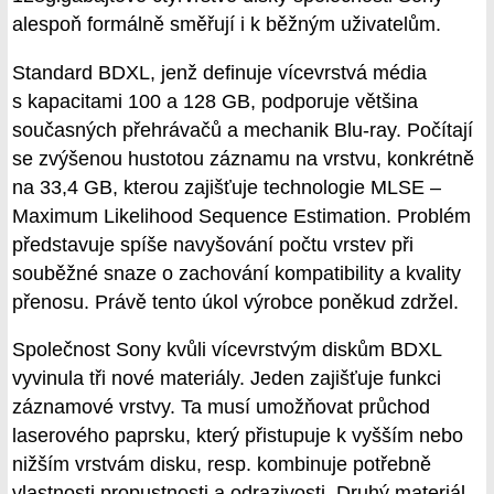
alespoň formálně směřují i k běžným uživatelům.
Standard BDXL, jenž definuje vícevrstvá média
s kapacitami 100 a 128 GB, podporuje většina
současných přehrávačů a mechanik Blu-ray. Počítají
se zvýšenou hustotou záznamu na vrstvu, konkrétně
na 33,4 GB, kterou zajišťuje technologie MLSE –
Maximum Likelihood Sequence Estimation. Problém
představuje spíše navyšování počtu vrstev při
souběžné snaze o zachování kompatibility a kvality
přenosu. Právě tento úkol výrobce poněkud zdržel.
Společnost Sony kvůli vícevrstvým diskům BDXL
vyvinula tři nové materiály. Jeden zajišťuje funkci
záznamové vrstvy. Ta musí umožňovat průchod
laserového paprsku, který přistupuje k vyšším nebo
nižším vrstvám disku, resp. kombinuje potřebně
vlastnosti propustnosti a odrazivosti. Druhý materiál,