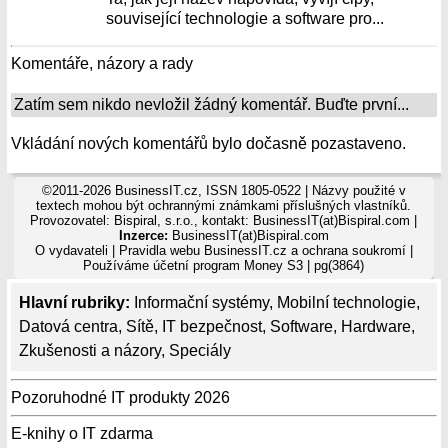
související technologie a software pro...
Komentáře, názory a rady
Zatím sem nikdo nevložil žádný komentář. Buďte první...
Vkládání nových komentářů bylo dočasně pozastaveno.
©2011-2026 BusinessIT.cz, ISSN 1805-0522 | Názvy použité v
textech mohou být ochrannými známkami příslušných vlastníků.
Provozovatel: Bispiral, s.r.o., kontakt: BusinessIT(at)Bispiral.com |
Inzerce:
BusinessIT(at)Bispiral.com
O vydavateli
|
Pravidla webu BusinessIT.cz a ochrana soukromí
|
Používáme
účetní program Money S3
| pg(3864)
Hlavní rubriky:
Informační systémy
,
Mobilní technologie
,
Datová centra
,
Sítě
,
IT bezpečnost
,
Software
,
Hardware
,
Zkušenosti a názory
,
Speciály
Pozoruhodné IT produkty 2026
E-knihy o IT zdarma