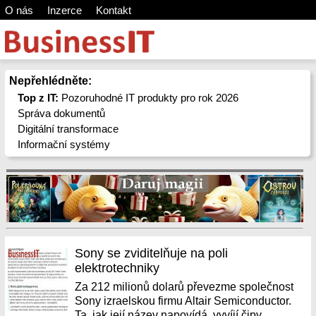
O nás
Inzerce
Kontakt
Nepřehlédněte:
Top z IT:
Pozoruhodné IT produkty pro rok 2026
Správa dokumentů
Digitální transformace
Informační systémy
Sony se zviditelňuje na poli
elektrotechniky
Za 212 milionů dolarů převezme společnost
Sony izraelskou firmu Altair Semiconductor.
Ta, jak její název napovídá, vyvíjí čipy,