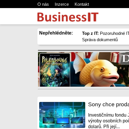
O nás
Inzerce
Kontakt
Nepřehlédněte:
Top z IT:
Pozoruhodné IT
Správa dokumentů
Sony chce proda
Investičnímu fondu 
výroby osobních po
dolarů. Při její...