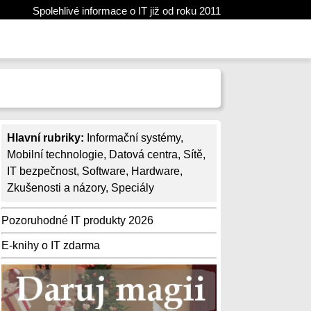
Spolehlivé informace o IT již od roku 2011
Hlavní rubriky:
Informační systémy
,
Mobilní technologie
,
Datová centra
,
Sítě
,
IT bezpečnost
,
Software
,
Hardware
,
Zkušenosti a názory
,
Speciály
Pozoruhodné IT produkty 2026
E-knihy o IT zdarma