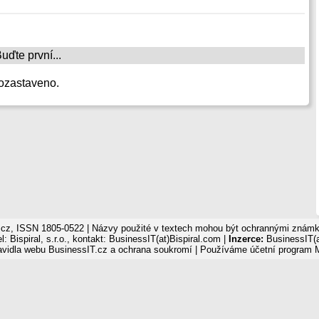
ďte první...
ozastaveno.
cz, ISSN 1805-0522 | Názvy použité v textech mohou být ochrannými známka
: Bispiral, s.r.o., kontakt: BusinessIT(at)Bispiral.com |
Inzerce:
BusinessIT(a
avidla webu BusinessIT.cz a ochrana soukromí
| Používáme
účetní program