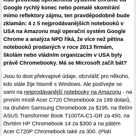
Google rychlý konec nebo pomalé skomírání
mimo reflektory zájmu, ten pravděpodobně bude
zklamán: 4 z 5 nejprodávanějších notebooků v
USA na Amazonu mají operační systém Google
Chrome a analýza NPD říká, že více než pětina
notebooků prodaných v roce 2013 firmám,
školám nebo vládním organizacím v USA byly
právě Chromebooky. Má se Microsoft začít bát?
Jsou to dost překvapivé údaje, obzvlášť pro někoho,
kdo stále žije hlavně s Windows. Ale podívejte se
sami na
nejprodávanější notebooky na Amazonu
- na
prvním místě Acer C720 Chromebook za 199 dolarů,
na druhém Samsung Chromebook za $195, na třetím
ASUS Transformer Book T100TA-C1-GR za 450, na
čtvrtém HP Chromebook 14 za $300 a na pátém
Acer C720P Chromebook také za 300. (Platí