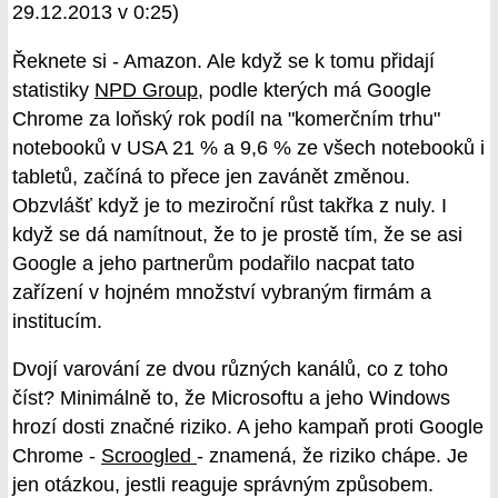
29.12.2013 v 0:25)
Řeknete si - Amazon. Ale když se k tomu přidají
statistiky
NPD Group
, podle kterých má Google
Chrome za loňský rok podíl na "komerčním trhu"
notebooků v USA 21 % a 9,6 % ze všech notebooků i
tabletů, začíná to přece jen zavánět změnou.
Obzvlášť když je to meziroční růst takřka z nuly. I
když se dá namítnout, že to je prostě tím, že se asi
Google a jeho partnerům podařilo nacpat tato
zařízení v hojném množství vybraným firmám a
institucím.
Dvojí varování ze dvou různých kanálů, co z toho
číst? Minimálně to, že Microsoftu a jeho Windows
hrozí dosti značné riziko. A jeho kampaň proti Google
Chrome -
Scroogled
- znamená, že riziko chápe. Je
jen otázkou, jestli reaguje správným způsobem.