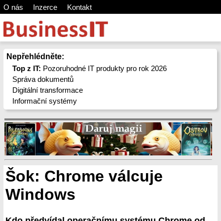
O nás
Inzerce
Kontakt
Nepřehlédněte:
Top z IT:
Pozoruhodné IT produkty pro rok 2026
Správa dokumentů
Digitální transformace
Informační systémy
Šok: Chrome válcuje
Windows
Kdo předvídal operačnímu systému Chrome od