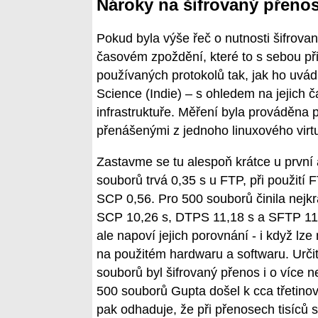
Nároky na šifrovaný přenos
Pokud byla výše řeč o nutnosti šifrov
časovém zpoždění, které to s sebou př
používaných protokolů tak, jak ho uvádí
Science (Indie) – s ohledem na jejich č
infrastruktuře. Měření byla prováděna 
přenášenými z jednoho linuxového virtu
Zastavme se tu alespoň krátce u první a 
souborů trvá 0,35 s u FTP, při použití
SCP 0,56. Pro 500 souborů činila nej
SCP 10,26 s, DTPS 11,18 s a SFTP 11,3
ale napoví jejich porovnání - i když lz
na použitém hardwaru a softwaru. Určit
souborů byl šifrovaný přenos i o více n
500 souborů Gupta došel k cca třetino
pak odhaduje, že při přenosech tisíců 