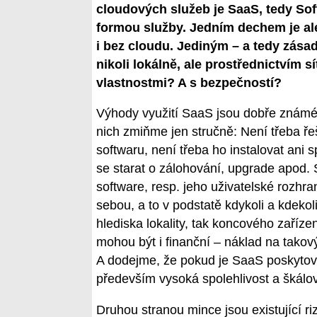
cloudových služeb je SaaS, tedy Sof
formou služby. Jedním dechem je ale
i bez cloudu. Jediným – a tedy zásad
nikoli lokálně, ale prostřednictvím sí
vlastnostmi? A s bezpečností?
Výhody využití SaaS jsou dobře známé,
nich zmiňme jen stručně: Není třeba řeš
softwaru, není třeba ho instalovat ani s
se starat o zálohování, upgrade apod. St
software, resp. jeho uživatelské rozhra
sebou, a to v podstatě kdykoli a kdekol
hlediska lokality, tak koncového zaříze
mohou být i finanční – náklad na takov
A dodejme, že pokud je SaaS poskytován
především vysoká spolehlivost a škálov
Druhou stranou mince jsou existující r