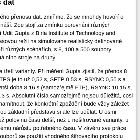
 dat
aného přenosu dat, zmiňme, že se mnohdy hovoří o
ináší. Zde stojí za zmínku porovnání různých
 Udit Gupta z Birla Institute of Technology and
asovou režii na simulované realisticky definované
při různých scénářích, s 8, 100 a 500 soubory
álního stroje na druhý.
třetí varianty. Při měření Gupta zjistil, že přenos 8
 FTPS je to už 0,52 s, SFTP 0,53 s, RSYNC 0,55 s a
kratší doba 8,16 s (samozřejmě FTP), RSYNC 10,15 s,
 s. Absolutní čísla samozřejmě nejsou důležitá, cosi
e namítnout, že konkrétní zpoždění bude vždy záležet
ou základní představu si ale lze udělat: U osmi
ež polovinu času delší, než u nešifrované varianty, u
vému nárůstu potřebného času. V závěru své práce
souborů se použití vhodného šifrovacího protokolu