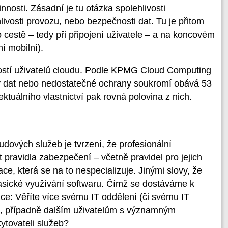
nnosti. Zásadní je tu otázka spolehlivosti
livosti provozu, nebo bezpečnosti dat. Tu je přitom
po cestě – tedy při připojení uživatele – a na koncovém
í mobilní).
rostí uživatelů cloudu. Podle KPMG Cloud Computing
ty dat nebo nedostatečné ochrany soukromí obává 53
ktuálního vlastnictví pak rovná polovina z nich.
ových služeb je tvrzení, že profesionální
 pravidla zabezpečení – včetně pravidel pro jejich
e, která se na to nespecializuje. Jinými slovy, že
asické využívání softwaru. Čímž se dostáváme k
zce: Věříte více svému IT oddělení (či svému IT
), případně dalším uživatelům s významným
ytovateli služeb?