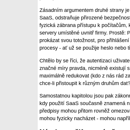
Zásadním argumentem druhé strany je p
SaaS, odstraňuje přirozené bezpečnostní
fyzická zábrana přístupu k počítačům, 
servery umístěné uvnitř firmy. Prostě: P
prokázat svou totožnost, pro přihlášení
procesy - ať už se použije heslo nebo 
Chtělo by se říci, že autentizaci uživa
značné míry pravda, nicméně existují s
maximálně redukovat (kdo z nás rád z
chce-li přistoupit k různým druhům dat?
Samostatnou kapitolou jsou pak zákon
kdy použití SaaS současně znamená nut
předpisy mohou přitom rovněž omezova
mohou fyzicky nacházet - mohou napří