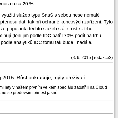
enos o cca 20 %.
 využití služeb typu SaaS s sebou nese nemalé
 přenosu dat, tak při ochraně koncových zařízení. Tyto
e popularita těchto služeb stále roste - trhu
ují (loni jim podle IDC patřil 70% podíl na trhu
 podle analytiků IDC tomu tak bude i nadále.
(8. 6. 2015 | redakce2)
 2015: Růst pokračuje, mýty přežívají
mi lety v našem prvním velkém speciálu zaostřili na Cloud
sme se především přinést jasné...