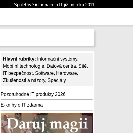
Spolehlivé informace o IT již od roku 2011
Hlavní rubriky:
Informační systémy
,
Mobilní technologie
,
Datová centra
,
Sítě
,
IT bezpečnost
,
Software
,
Hardware
,
Zkušenosti a názory
,
Speciály
Pozoruhodné IT produkty 2026
E-knihy o IT zdarma