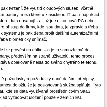
ak tvrzení, že využití cloudových služeb, včetně
 bariéry, mezi které u klasického IT patří například
které data obsahují - ať už jde o koncová PC nebo
ro přístup do firmy, kde jsou data, je zpravidla třeba
 k systému je pak třeba projít dalšími autentizačními
třeba biometrický snímač.
tele lze provést na dálku – a je to samozřejmě do
nahy, především na straně uživatelů, tento proces
adává opakovaně hesla do svého chytrého telefonu,
).
né požadavky a požadavky dané dalšími předpisy,
nost doložit, že je poskytovaná služba splňuje. Tyto
t, kde se data využívaná prostřednictvím SaaS
klad vyžadovat uložení pouze v zemích EU.