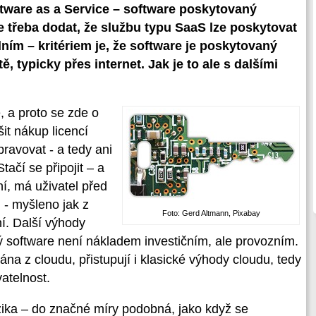
tware as a Service – software poskytovaný
 třeba dodat, že službu typu SaaS lze poskytovat
ním – kritériem je, že software je poskytovaný
tě, typicky přes internet. Jak je to ale s dalšími
 a proto se zde o
it nákup licencí
pravovat - a tedy ani
ačí se připojit – a
ní, má uživatel před
i - myšleno jak z
Foto: Gerd Altmann, Pixabay
ní. Další výhody
ý software není nákladem investičním, ale provozním.
a z cloudu, přistupují i klasické výhody cloudu, tedy
atelnost.
izika – do značné míry podobná, jako když se