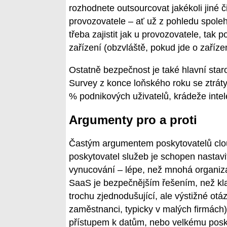
rozhodnete outsourcovat jakékoli jiné či
provozovatele – ať už z pohledu spoleh
třeba zajistit jak u provozovatele, tak 
zařízení (obzvláště, pokud jde o zařízen
Ostatně bezpečnost je také hlavní sta
Survey z konce loňského roku se ztrá
% podnikových uživatelů, krádeže intele
Argumenty pro a proti
Častým argumentem poskytovatelů cloud
poskytovatel služeb je schopen nastavit
vynucování – lépe, než mnohá organizac
SaaS je bezpečnějším řešením, než kl
trochu zjednodušující, ale výstižné otá
zaměstnanci, typicky v malých firmách
přístupem k datům, nebo velkému posk