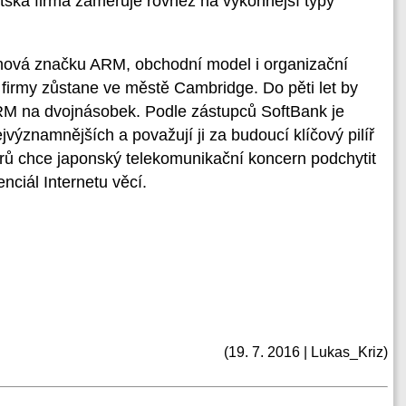
britská firma zaměřuje rovněž na výkonnější typy
hová značku ARM, obchodní model i organizační
 firmy zůstane ve městě Cambridge. Do pěti let by
RM na dvojnásobek. Podle zástupců SoftBank je
jvýznamnějších a považují ji za budoucí klíčový pilíř
orů chce japonský telekomunikační koncern podchytit
nciál Internetu věcí.
(19. 7. 2016 | Lukas_Kriz)