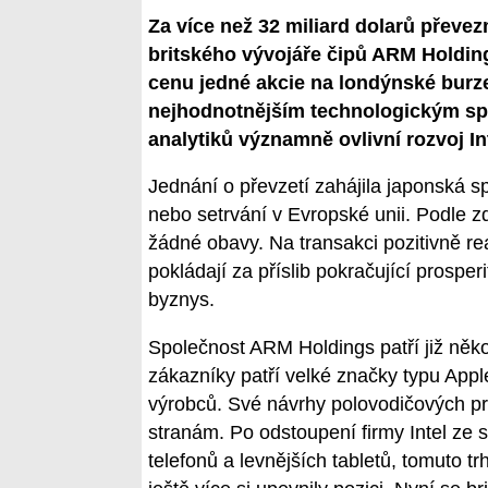
Za více než 32 miliard dolarů přev
britského vývojáře čipů ARM Holding
cenu jedné akcie na londýnské burze
nejhodnotnějším technologickým spo
analytiků významně ovlivní rozvoj In
Jednání o převzetí zahájila japonská s
nebo setrvání v Evropské unii. Podle z
žádné obavy. Na transakci pozitivně reag
pokládají za příslib pokračující prosper
byznys.
Společnost ARM Holdings patří již něko
zákazníky patří velké značky typu App
výrobců. Své návrhy polovodičových pr
stranám. Po odstoupení firmy Intel ze 
telefonů a levnějších tabletů, tomuto t