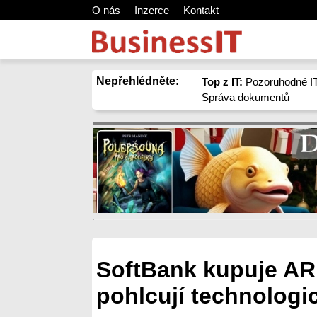
O nás
Inzerce
Kontakt
Nepřehlédněte:
Top z IT:
Pozoruhodné IT
Správa dokumentů
SoftBank kupuje A
pohlcují technologi