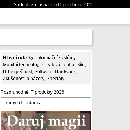
Spolehlivé informace o IT již od roku 2011
Hlavní rubriky:
Informační systémy
,
Mobilní technologie
,
Datová centra
,
Sítě
,
IT bezpečnost
,
Software
,
Hardware
,
Zkušenosti a názory
,
Speciály
Pozoruhodné IT produkty 2026
E-knihy o IT zdarma