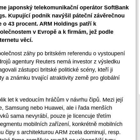
ezme japonský telekomunikační operátor SoftBank
s. Kupující podnik navýšil páteční závěrečnou
 o 43 procent. ARM Holdings patří k
lečnostem v Evropě a k firmám, jež podle
ternetu věcí.
polečnost záhy po britském referendu o vystoupení
drojů agentury Reuters nemá investor z výsledku
ovali zástupci britské politické scény, kteří ji
ity a známku trvající atraktivity země pro globální
lik let k vedoucím hráčům v návrhu čipů. Mezi její
le, Samsung nebo Huawei, ale i řada menších
vků sama nevyrábí, pouze je licencuje třetím
segmentu mobilních zařízení, konkrétně mobilních
rhu čipy s architekturou ARM zcela dominují, resp.