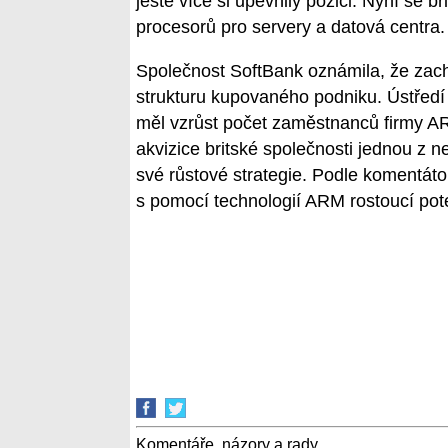
ještě více si upevnily pozici. Nyní se 
procesorů pro servery a datová centra.
Společnost SoftBank oznámila, že zac
strukturu kupovaného podniku. Ústředí
měl vzrůst počet zaměstnanců firmy A
akvizice britské společnosti jednou z ne
své růstové strategie. Podle komentát
s pomocí technologií ARM rostoucí pote
Komentáře, názory a rady