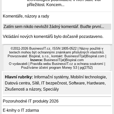
příležitost. Koncem...
Komentáře, názory a rady
Zatím sem nikdo nevložil žádný komentář. Buďte první...
Vkládání nových komentářů bylo dočasně pozastaveno.
©2011-2026 BusinessIT.cz, ISSN 1805-0522 | Názvy použité v
textech mohou být ochrannými známkami příslušných vlastníků.
Provozovatel: Bispiral, s.r.o., kontakt: BusinessIT(at)Bispiral.com |
Inzerce:
BusinessIT(at)Bispiral.com
O vydavateli
|
Pravidla webu BusinessIT.cz a ochrana soukromí
|
Používáme
účetní program Money S3
| pg(2752)
Hlavní rubriky:
Informační systémy
,
Mobilní technologie
,
Datová centra
,
Sítě
,
IT bezpečnost
,
Software
,
Hardware
,
Zkušenosti a názory
,
Speciály
Pozoruhodné IT produkty 2026
E-knihy o IT zdarma