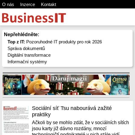
O nás
Inzerce
Kontakt
Nepřehlédněte:
Top z IT:
Pozoruhodné IT produkty pro rok 2026
Správa dokumentů
Digitální transformace
Informační systémy
Sociální síť Tsu nabourává zažité
praktiky
Ačkoli by se mohlo zdát, že v sociálních sítích
jsou karty již dávno rozdány, mnozí
technologičtí podnikatelé v nich stále vidí