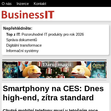
O nás
Inzerce
Kontakt
Nepřehlédněte:
Top z IT:
Pozoruhodné IT produkty pro rok 2026
Správa dokumentů
Digitální transformace
Informační systémy
Smartphony na CES: Dnes
high-end, zítra standard
Chytré mobilní telefony musí v letošním roce