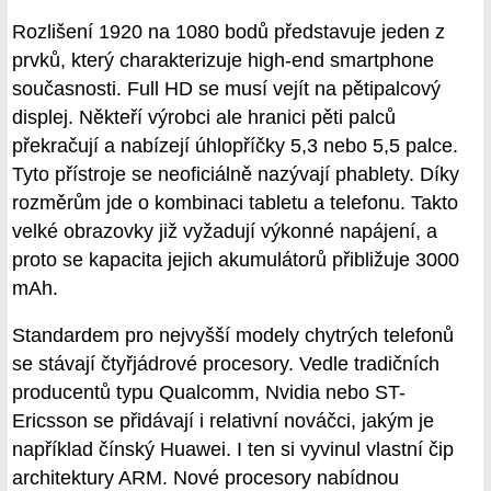
Rozlišení 1920 na 1080 bodů představuje jeden z
prvků, který charakterizuje high-end smartphone
současnosti. Full HD se musí vejít na pětipalcový
displej. Někteří výrobci ale hranici pěti palců
překračují a nabízejí úhlopříčky 5,3 nebo 5,5 palce.
Tyto přístroje se neoficiálně nazývají phablety. Díky
rozměrům jde o kombinaci tabletu a telefonu. Takto
velké obrazovky již vyžadují výkonné napájení, a
proto se kapacita jejich akumulátorů přibližuje 3000
mAh.
Standardem pro nejvyšší modely chytrých telefonů
se stávají čtyřjádrové procesory. Vedle tradičních
producentů typu Qualcomm, Nvidia nebo ST-
Ericsson se přidávají i relativní nováčci, jakým je
například čínský Huawei. I ten si vyvinul vlastní čip
architektury ARM. Nové procesory nabídnou