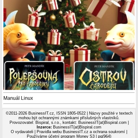
Manuál Linux
©2011-2026 BusinessIT.cz, ISSN 1805-0522 | Názvy použité v textech
mohou být ochrannými známkami příslušných vlastníků.
Provozovatel: Bispiral, s.r.o., kontakt: BusinessIT(at)Bispiral.com |
Inzerce:
BusinessIT(at)Bispiral.com
O vydavateli
|
Pravidla webu BusinessIT.cz a ochrana soukromí
|
Používáme
účetní program Money S3
| pg(964)