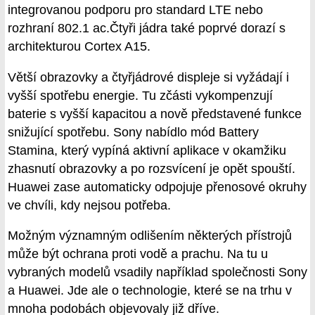
integrovanou podporu pro standard LTE nebo
rozhraní 802.1 ac.Čtyři jádra také poprvé dorazí s
architekturou Cortex A15.
Větší obrazovky a čtyřjádrové displeje si vyžádají i
vyšší spotřebu energie. Tu zčásti vykompenzují
baterie s vyšší kapacitou a nově představené funkce
snižující spotřebu. Sony nabídlo mód Battery
Stamina, který vypíná aktivní aplikace v okamžiku
zhasnutí obrazovky a po rozsvícení je opět spouští.
Huawei zase automaticky odpojuje přenosové okruhy
ve chvíli, kdy nejsou potřeba.
Možným významným odlišením některých přístrojů
může být ochrana proti vodě a prachu. Na tu u
vybraných modelů vsadily například společnosti Sony
a Huawei. Jde ale o technologie, které se na trhu v
mnoha podobách objevovaly již dříve.