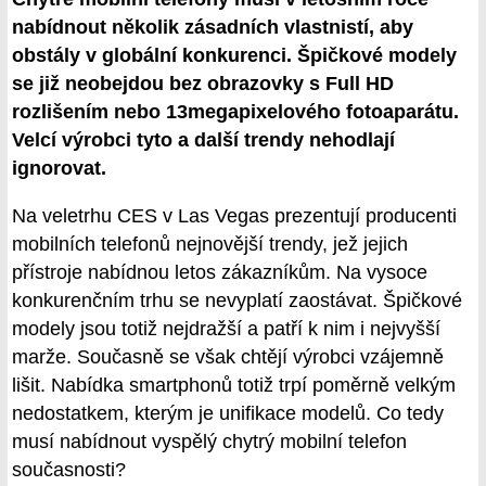
nabídnout několik zásadních vlastnistí, aby
obstály v globální konkurenci. Špičkové modely
se již neobejdou bez obrazovky s Full HD
rozlišením nebo 13megapixelového fotoaparátu.
Velcí výrobci tyto a další trendy nehodlají
ignorovat.
Na veletrhu CES v Las Vegas prezentují producenti
mobilních telefonů nejnovější trendy, jež jejich
přístroje nabídnou letos zákazníkům. Na vysoce
konkurenčním trhu se nevyplatí zaostávat. Špičkové
modely jsou totiž nejdražší a patří k nim i nejvyšší
marže. Současně se však chtějí výrobci vzájemně
lišit. Nabídka smartphonů totiž trpí poměrně velkým
nedostatkem, kterým je unifikace modelů. Co tedy
musí nabídnout vyspělý chytrý mobilní telefon
současnosti?