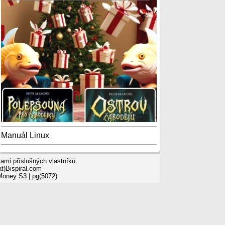
Manuál Linux
mi příslušných vlastníků.
t)Bispiral.com
 Money S3
| pg(5072)