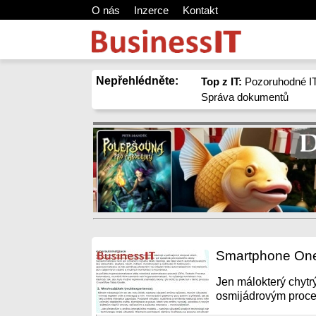
O nás
Inzerce
Kontakt
Nepřehlédněte:
Top z IT:
Pozoruhodné IT
Správa dokumentů
Smartphone One
Jen málokterý chytr
osmijádrovým proc