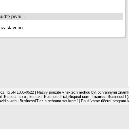
ďte první...
ozastaveno.
cz, ISSN 1805-0522 | Názvy použité v textech mohou být ochrannými známka
: Bispiral, s.r.o., kontakt: BusinessIT(at)Bispiral.com |
Inzerce:
BusinessIT(a
avidla webu BusinessIT.cz a ochrana soukromí
| Používáme
účetní program