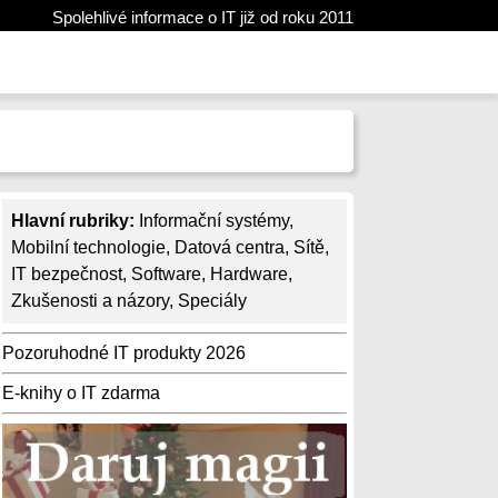
Spolehlivé informace o IT již od roku 2011
Hlavní rubriky:
Informační systémy
,
Mobilní technologie
,
Datová centra
,
Sítě
,
IT bezpečnost
,
Software
,
Hardware
,
Zkušenosti a názory
,
Speciály
Pozoruhodné IT produkty 2026
E-knihy o IT zdarma