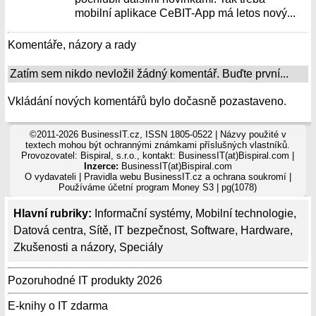
mobilní aplikace CeBIT-App má letos nový...
Komentáře, názory a rady
Zatím sem nikdo nevložil žádný komentář. Buďte první...
Vkládání nových komentářů bylo dočasně pozastaveno.
©2011-2026 BusinessIT.cz, ISSN 1805-0522 | Názvy použité v
textech mohou být ochrannými známkami příslušných vlastníků.
Provozovatel: Bispiral, s.r.o., kontakt: BusinessIT(at)Bispiral.com |
Inzerce:
BusinessIT(at)Bispiral.com
O vydavateli
|
Pravidla webu BusinessIT.cz a ochrana soukromí
|
Používáme
účetní program Money S3
| pg(1078)
Hlavní rubriky:
Informační systémy
,
Mobilní technologie
,
Datová centra
,
Sítě
,
IT bezpečnost
,
Software
,
Hardware
,
Zkušenosti a názory
,
Speciály
Pozoruhodné IT produkty 2026
E-knihy o IT zdarma