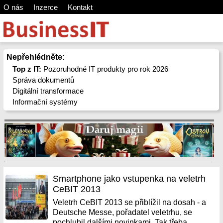
O nás
Inzerce
Kontakt
Nepřehlédněte:
Top z IT:
Pozoruhodné IT produkty pro rok 2026
Správa dokumentů
Digitální transformace
Informační systémy
Smartphone jako vstupenka na veletrh
CeBIT 2013
Veletrh CeBIT 2013 se přiblížil na dosah - a
Deutsche Messe, pořadatel veletrhu, se
pochlubil dalšími novinkami. Tak třeba