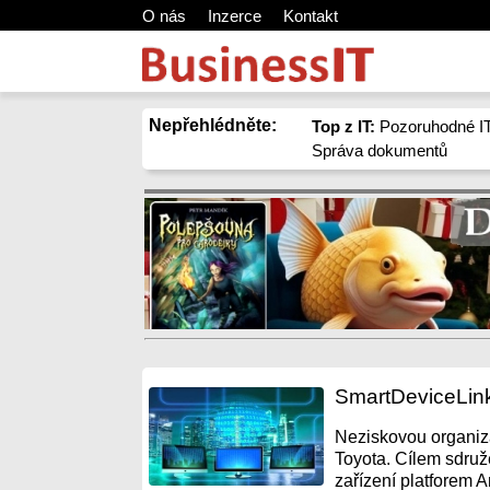
O nás
Inzerce
Kontakt
Nepřehlédněte:
Top z IT:
Pozoruhodné IT
Správa dokumentů
SmartDeviceLink
Neziskovou organiza
Toyota. Cílem sdruže
zařízení platforem A