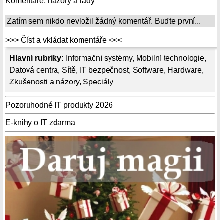
Komentáře, názory a rady
Zatím sem nikdo nevložil žádný komentář. Buďte první...
>>> Číst a vkládat komentáře <<<
Hlavní rubriky:
Informační systémy
,
Mobilní technologie
,
Datová centra
,
Sítě
,
IT bezpečnost
,
Software
,
Hardware
,
Zkušenosti a názory
,
Speciály
Pozoruhodné IT produkty 2026
E-knihy o IT zdarma