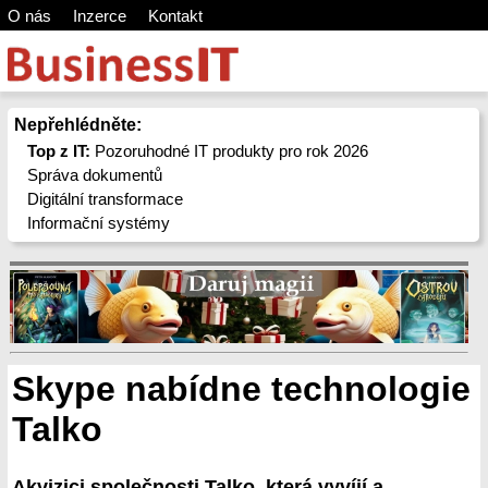
O nás
Inzerce
Kontakt
Nepřehlédněte:
Top z IT:
Pozoruhodné IT produkty pro rok 2026
Správa dokumentů
Digitální transformace
Informační systémy
Skype nabídne technologie
Talko
Akvizici společnosti Talko, která vyvíjí a