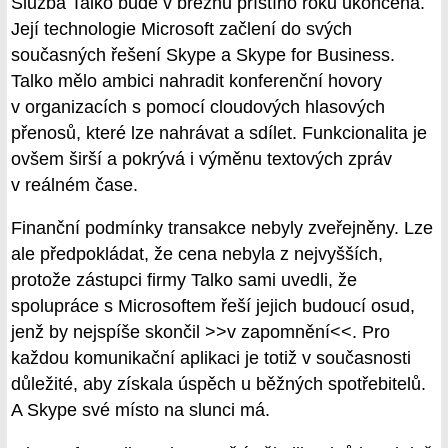
Služba Talko bude v březnu příštího roku ukončena.
Její technologie Microsoft začlení do svých
současných řešení Skype a Skype for Business.
Talko mělo ambici nahradit konferenční hovory
v organizacích s pomocí cloudových hlasových
přenosů, které lze nahrávat a sdílet. Funkcionalita je
ovšem širší a pokrývá i výměnu textových zpráv
v reálném čase.
Finanční podmínky transakce nebyly zveřejněny. Lze
ale předpokládat, že cena nebyla z nejvyšších,
protože zástupci firmy Talko sami uvedli, že
spolupráce s Microsoftem řeší jejich budoucí osud,
jenž by nejspíše skončil >>v zapomnění<<. Pro
každou komunikační aplikaci je totiž v současnosti
důležité, aby získala úspěch u běžných spotřebitelů.
A Skype své místo na slunci má.