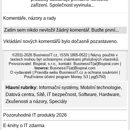
zařízení. Společnost vyvinula...
Komentáře, názory a rady
Zatím sem nikdo nevložil žádný komentář. Buďte první...
Vkládání nových komentářů bylo dočasně pozastaveno.
©2011-2026 BusinessIT.cz, ISSN 1805-0522 | Názvy použité v
textech mohou být ochrannými známkami příslušných vlastníků.
Provozovatel: Bispiral, s.r.o., kontakt: BusinessIT(at)Bispiral.com |
Inzerce:
BusinessIT(at)Bispiral.com
O vydavateli
|
Pravidla webu BusinessIT.cz a ochrana soukromí
|
Používáme
účetní program Money S3
| pg(5750)
Hlavní rubriky:
Informační systémy
,
Mobilní technologie
,
Datová centra
,
Sítě
,
IT bezpečnost
,
Software
,
Hardware
,
Zkušenosti a názory
,
Speciály
Pozoruhodné IT produkty 2026
E-knihy o IT zdarma