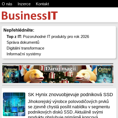
O nás
Inzerce
Kontakt
Nepřehlédněte:
Top z IT:
Pozoruhodné IT produkty pro rok 2026
Správa dokumentů
Digitální transformace
Informační systémy
SK Hynix znovuobjevuje podniková SSD
Jihokorejský výrobce polovodičových prvků
se zjevně chystá posílit nabídku v segmentu
podnikových disků SSD. Aktuálně svými
produkty obsluhuje primárně koncová