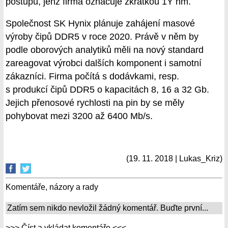
postupu, jenž firma označuje zkratkou 1Y nm.
Společnost SK Hynix plánuje zahájení masové
výroby čipů DDR5 v roce 2020. Právě v něm by
podle oborových analytiků měli na nový standard
zareagovat výrobci dalších komponent i samotní
zákazníci. Firma počítá s dodávkami, resp.
s produkcí čipů DDR5 o kapacitách 8, 16 a 32 Gb.
Jejich přenosové rychlosti na pin by se měly
pohybovat mezi 3200 až 6400 Mb/s.
(19. 11. 2018 | Lukas_Kriz)
Komentáře, názory a rady
Zatím sem nikdo nevložil žádný komentář. Buďte první...
>>> Číst a vkládat komentáře <<<