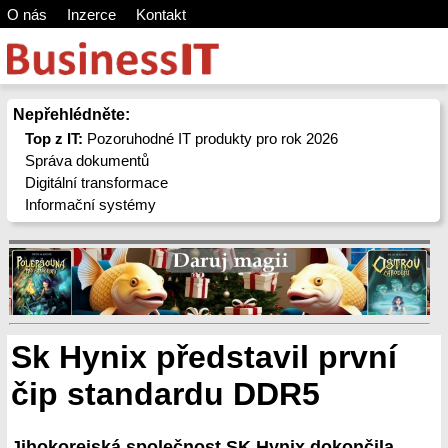
O nás
Inzerce
Kontakt
Nepřehlédněte:
Top z IT:
Pozoruhodné IT produkty pro rok 2026
Správa dokumentů
Digitální transformace
Informační systémy
Sk Hynix představil první
čip standardu DDR5
Jihokorejská společnost SK Hynix dokončila