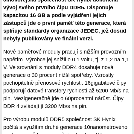
vývoj svého prvního čipu DDR5. Disponuje
kapacitou 16 GB a podle vyjádření jejích
zástupců jde o první paměť této generace, která
splňuje standardy organizace JEDEC, jež dosud
nebyly publikovány ve finální verzi.
Nové paměťové moduly pracují s nižším provozním
napětím. Výrobce jej snížil o 0,1 voltu, tj. z 1,2 na 1,1
V. Ve srovnání s moduly DDR4 dosahuje nová
generace o 30 procent nižší spotřeby. Vzrostly
pochopitelně přenosové rychlosti. 16gigabitové čipy
podporují datové transfery rychlostí až 5200 Mb/s na
pin. Mezigeneračně jde o 60procentní nárůst. Čipy
DDR 4 zvládají jí 3200 Mb/s na pin.
Pro výrobu modulů DDR5 společnost SK Hynix
počítá s využitím druhé generace 10nanometrového