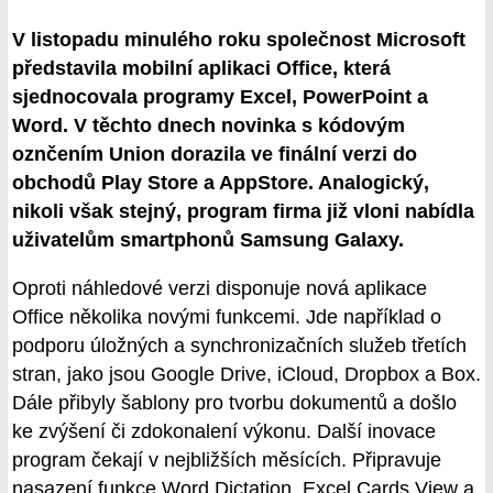
V listopadu minulého roku společnost Microsoft
představila mobilní aplikaci Office, která
sjednocovala programy Excel, PowerPoint a
Word. V těchto dnech novinka s kódovým
oznčením Union dorazila ve finální verzi do
obchodů Play Store a AppStore. Analogický,
nikoli však stejný, program firma již vloni nabídla
uživatelům smartphonů Samsung Galaxy.
Oproti náhledové verzi disponuje nová aplikace
Office několika novými funkcemi. Jde například o
podporu úložných a synchronizačních služeb třetích
stran, jako jsou Google Drive, iCloud, Dropbox a Box.
Dále přibyly šablony pro tvorbu dokumentů a došlo
ke zvýšení či zdokonalení výkonu. Další inovace
program čekají v nejbližších měsících. Připravuje
nasazení funkce Word Dictation, Excel Cards View a