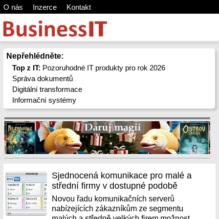
O nás
Inzerce
Kontakt
Nepřehlédněte:
Top z IT:
Pozoruhodné IT produkty pro rok 2026
Správa dokumentů
Digitální transformace
Informační systémy
Sjednocená komunikace pro malé a
střední firmy v dostupné podobě
Novou řadu komunikačních serverů
nabízejících zákazníkům ze segmentu
malých a středně velkých firem možnost