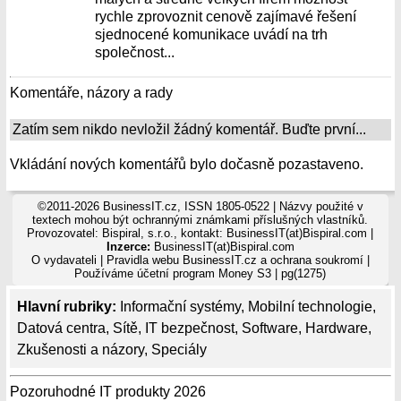
rychle zprovoznit cenově zajímavé řešení
sjednocené komunikace uvádí na trh
společnost...
Komentáře, názory a rady
Zatím sem nikdo nevložil žádný komentář. Buďte první...
Vkládání nových komentářů bylo dočasně pozastaveno.
©2011-2026 BusinessIT.cz, ISSN 1805-0522 | Názvy použité v
textech mohou být ochrannými známkami příslušných vlastníků.
Provozovatel: Bispiral, s.r.o., kontakt: BusinessIT(at)Bispiral.com |
Inzerce:
BusinessIT(at)Bispiral.com
O vydavateli
|
Pravidla webu BusinessIT.cz a ochrana soukromí
|
Používáme
účetní program Money S3
| pg(1275)
Hlavní rubriky:
Informační systémy
,
Mobilní technologie
,
Datová centra
,
Sítě
,
IT bezpečnost
,
Software
,
Hardware
,
Zkušenosti a názory
,
Speciály
Pozoruhodné IT produkty 2026