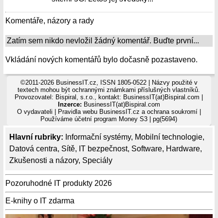
Komentáře, názory a rady
Zatím sem nikdo nevložil žádný komentář. Buďte první...
Vkládání nových komentářů bylo dočasně pozastaveno.
©2011-2026 BusinessIT.cz, ISSN 1805-0522 | Názvy použité v
textech mohou být ochrannými známkami příslušných vlastníků.
Provozovatel: Bispiral, s.r.o., kontakt: BusinessIT(at)Bispiral.com |
Inzerce:
BusinessIT(at)Bispiral.com
O vydavateli
|
Pravidla webu BusinessIT.cz a ochrana soukromí
|
Používáme
účetní program Money S3
| pg(5694)
Hlavní rubriky:
Informační systémy
,
Mobilní technologie
,
Datová centra
,
Sítě
,
IT bezpečnost
,
Software
,
Hardware
,
Zkušenosti a názory
,
Speciály
Pozoruhodné IT produkty 2026
E-knihy o IT zdarma