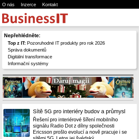
O nás
Inzerce
Kontakt
Nepřehlédněte:
Top z IT:
Pozoruhodné IT produkty pro rok 2026
Správa dokumentů
Digitální transformace
Informační systémy
Sítě 5G pro interiéry budov a průmysl
Řešení pro interiérové šíření mobilního
signálu Radio Dot z dílny společnosti
Ericsson prošlo evolucí a nově pracuje i se
sítěmi 5G. Letos jej švédský...