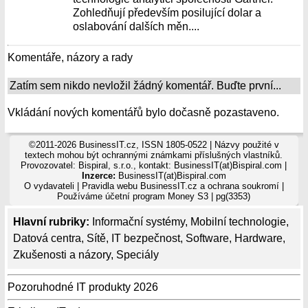
Zohledňují především posilující dolar a
oslabování dalších měn....
Komentáře, názory a rady
Zatím sem nikdo nevložil žádný komentář. Buďte první...
Vkládání nových komentářů bylo dočasně pozastaveno.
©2011-2026 BusinessIT.cz, ISSN 1805-0522 | Názvy použité v
textech mohou být ochrannými známkami příslušných vlastníků.
Provozovatel: Bispiral, s.r.o., kontakt: BusinessIT(at)Bispiral.com |
Inzerce:
BusinessIT(at)Bispiral.com
O vydavateli
|
Pravidla webu BusinessIT.cz a ochrana soukromí
|
Používáme
účetní program Money S3
| pg(3353)
Hlavní rubriky:
Informační systémy
,
Mobilní technologie
,
Datová centra
,
Sítě
,
IT bezpečnost
,
Software
,
Hardware
,
Zkušenosti a názory
,
Speciály
Pozoruhodné IT produkty 2026