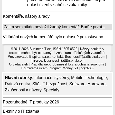
oblast řízení vztahů se zákazníky...
Komentáře, názory a rady
Zatím sem nikdo nevložil žádný komentář. Buďte první...
Vkládání nových komentářů bylo dočasně pozastaveno.
©2011-2026 BusinessIT.cz, ISSN 1805-0522 | Názvy použité v
textech mohou být ochrannými známkami příslušných vlastníků.
Provozovatel: Bispiral, s.r.o., kontakt: BusinessIT(at)Bispiral.com |
Inzerce:
BusinessIT(at)Bispiral.com
O vydavateli
|
Pravidla webu BusinessIT.cz a ochrana soukromí
|
Používáme
účetní program Money S3
| pg(2688)
Hlavní rubriky:
Informační systémy
,
Mobilní technologie
,
Datová centra
,
Sítě
,
IT bezpečnost
,
Software
,
Hardware
,
Zkušenosti a názory
,
Speciály
Pozoruhodné IT produkty 2026
E-knihy o IT zdarma