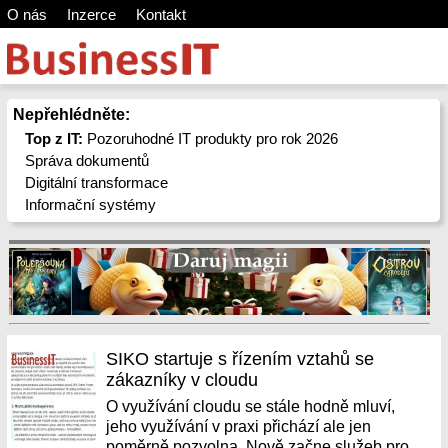
O nás
Inzerce
Kontakt
Nepřehlédněte:
Top z IT:
Pozoruhodné IT produkty pro rok 2026
Správa dokumentů
Digitální transformace
Informační systémy
SIKO startuje s řízením vztahů se
zákazníky v cloudu
O využívání cloudu se stále hodně mluví,
jeho využívání v praxi přichází ale jen
poměrně pozvolna. Nově začne služeb pro