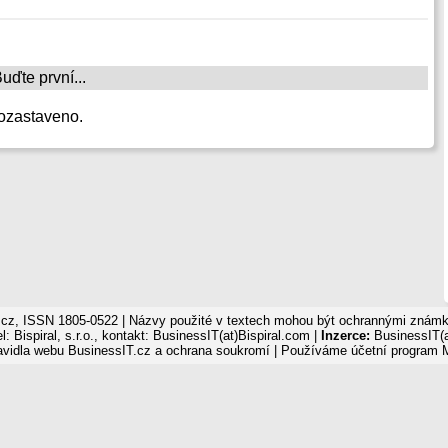
ďte první...
ozastaveno.
cz, ISSN 1805-0522 | Názvy použité v textech mohou být ochrannými známka
: Bispiral, s.r.o., kontakt: BusinessIT(at)Bispiral.com |
Inzerce:
BusinessIT(a
avidla webu BusinessIT.cz a ochrana soukromí
| Používáme
účetní program