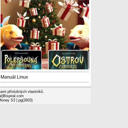
Manuál Linux
mi příslušných vlastníků.
t)Bispiral.com
 Money S3
| pg(2603)