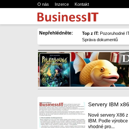
O nás
Inzerce
Kontakt
Nepřehlédněte:
Top z IT:
Pozoruhodné IT
Správa dokumentů
Servery IBM x86
Nové servery X86 z 
IBM. Podle výrobce 
vhodné pro...