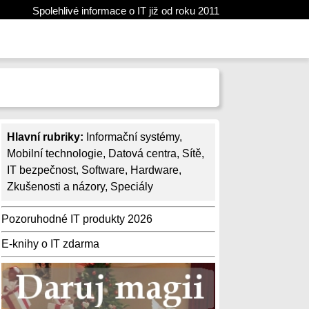
Spolehlivé informace o IT již od roku 2011
Hlavní rubriky:
Informační systémy
,
Mobilní technologie
,
Datová centra
,
Sítě
,
IT bezpečnost
,
Software
,
Hardware
,
Zkušenosti a názory
,
Speciály
Pozoruhodné IT produkty 2026
E-knihy o IT zdarma