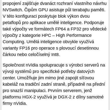
propojení zajišťuje dvanáct rozhraní vlastního návrhu
NVSwitch. Čipům GPU asistuje půl terabajtu paměti.
V této konfiguraci poskytuje blok výkon dvou
petaflopů pro aplikace umělé inteligence. Podporuje
také výpočty ve formátech FP64 a FP32 pro vědecké
výpočty z kategorie HPC – High Performance
Computing. Umělá inteligence obvykle využívá
varianty FP16 pro operace s plovoucí desetinnou
čárkou nebo celočíselný Int8.
Společnost nVidia spolupracuje s výrobci serverů na
vývoji systémů pro specifické potřeby datových
center. Umožňuje jim mimo jiné zapojit síťovou
kabeláž na tradiční zadní straně, případně na přední
pro snazší manipulaci. Prvním serverem, jenž
platformu HGX-2 využívá je DGX-2 z dílny samotné
firmy nVidia.