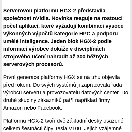
Serverovou platformu HGX-2 představila
společnost nVidia. Novinka reaguje na rostoucí
počet aplikací, které vyžadují kombinaci vysoce
výkonných výpočtů kategorie HPC a podporu
umělé inteligence. Jeden blok HGX-2 podle
informací výrobce dokáže v disciplínách
strojového učení nahradit až 300 běžných
serverových procesorů.
První generace platformy HGX se na trhu objevila
před rokem. Do svých systémů ji zapracovala řada
výrobců serverů a provozovatelů datových center. Do
druhé skupiny zákazníků patří například firmy
Amazon nebo Facebook.
Platformu HGX-2 tvoří dvě základní desky osazené
celkem šestnácti čipy Tesla V100. Jejich vzájemné