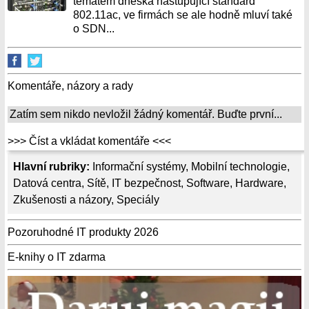
tématem dneška nastupující standard
802.11ac, ve firmách se ale hodně mluví také
o SDN...
Komentáře, názory a rady
Zatím sem nikdo nevložil žádný komentář. Buďte první...
>>> Číst a vkládat komentáře <<<
Hlavní rubriky:
Informační systémy
,
Mobilní technologie
,
Datová centra
,
Sítě
,
IT bezpečnost
,
Software
,
Hardware
,
Zkušenosti a názory
,
Speciály
Pozoruhodné IT produkty 2026
E-knihy o IT zdarma