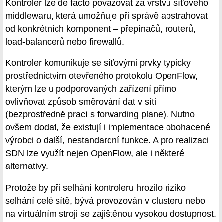
Kontroler lze de facto považovat za vrstvu síťového
middlewaru, která umožňuje při správě abstrahovat
od konkrétních komponent – přepínačů, routerů,
load-balancerů nebo firewallů.
Kontroler komunikuje se síťovými prvky typicky
prostřednictvím otevřeného protokolu OpenFlow,
kterým lze u podporovaných zařízení přímo
ovlivňovat způsob směrování dat v síti
(bezprostředně prací s forwarding plane). Nutno
ovšem dodat, že existují i implementace obohacené
výrobci o další, nestandardní funkce. A pro realizaci
SDN lze využít nejen OpenFlow, ale i některé
alternativy.
Protože by při selhání kontroleru hrozilo riziko
selhání celé sítě, bývá provozován v clusteru nebo
na virtuálním stroji se zajištěnou vysokou dostupnost.