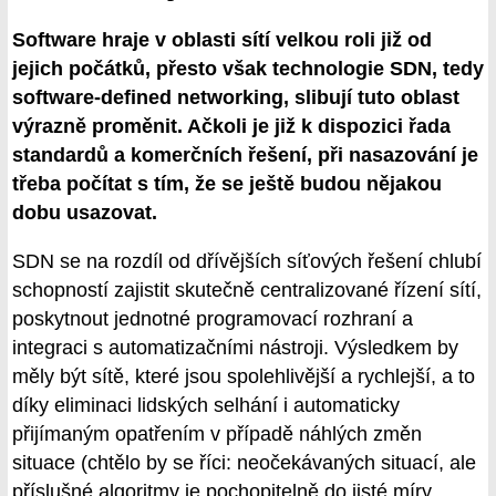
Software hraje v oblasti sítí velkou roli již od
jejich počátků, přesto však technologie SDN, tedy
software-defined networking, slibují tuto oblast
výrazně proměnit. Ačkoli je již k dispozici řada
standardů a komerčních řešení, při nasazování je
třeba počítat s tím, že se ještě budou nějakou
dobu usazovat.
SDN se na rozdíl od dřívějších síťových řešení chlubí
schopností zajistit skutečně centralizované řízení sítí,
poskytnout jednotné programovací rozhraní a
integraci s automatizačními nástroji. Výsledkem by
měly být sítě, které jsou spolehlivější a rychlejší, a to
díky eliminaci lidských selhání i automaticky
přijímaným opatřením v případě náhlých změn
situace (chtělo by se říci: neočekávaných situací, ale
příslušné algoritmy je pochopitelně do jisté míry