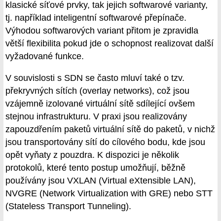
klasické síťové prvky, tak jejich softwarové varianty,
tj. například inteligentní softwarové přepínače.
Výhodou softwarových variant přitom je zpravidla
větší flexibilita pokud jde o schopnost realizovat další
vyžadované funkce.
V souvislosti s SDN se často mluví také o tzv.
překryvných sítích (overlay networks), což jsou
vzájemně izolované virtuální sítě sdílející ovšem
stejnou infrastrukturu. V praxi jsou realizovány
zapouzdřením paketů virtuální sítě do paketů, v nichž
jsou transportovány sítí do cílového bodu, kde jsou
opět vyňaty z pouzdra. K dispozici je několik
protokolů, které tento postup umožňují, běžně
používány jsou VXLAN (Virtual eXtensible LAN),
NVGRE (Network Virtualization with GRE) nebo STT
(Stateless Transport Tunneling).