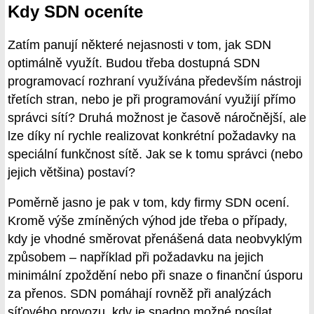
Kdy SDN oceníte
Zatím panují některé nejasnosti v tom, jak SDN
optimálně využít. Budou třeba dostupná SDN
programovací rozhraní využívána především nástroji
třetích stran, nebo je při programování využijí přímo
správci sítí? Druhá možnost je časově náročnější, ale
lze díky ní rychle realizovat konkrétní požadavky na
speciální funkčnost sítě. Jak se k tomu správci (nebo
jejich většina) postaví?
Poměrně jasno je pak v tom, kdy firmy SDN ocení.
Kromě výše zmíněných výhod jde třeba o případy,
kdy je vhodné směrovat přenášená data neobvyklým
způsobem – například při požadavku na jejich
minimální zpoždění nebo při snaze o finanční úsporu
za přenos. SDN pomáhají rovněž při analýzách
síťového provozu, kdy je snadno možné posílat