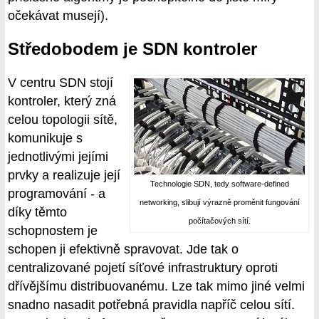
očekávat musejí).
Středobodem je SDN kontroler
V centru SDN stojí
kontroler, který zná
celou topologii sítě,
komunikuje s
jednotlivými jejími
prvky a realizuje její
Technologie SDN, tedy software-defined
programování - a
networking, slibují výrazně proměnit fungování
díky těmto
počítačových sítí.
schopnostem je
schopen ji efektivně spravovat. Jde tak o
centralizované pojetí síťové infrastruktury oproti
dřívějšímu distribuovanému. Lze tak mimo jiné velmi
snadno nasadit potřebná pravidla napříč celou sítí.