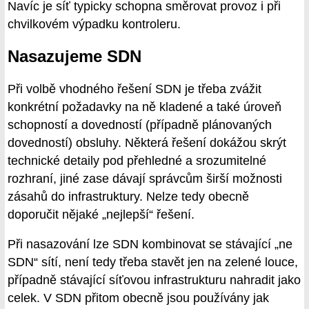
Navíc je síť typicky schopna směrovat provoz i při
chvilkovém výpadku kontroleru.
Nasazujeme SDN
Při volbě vhodného řešení SDN je třeba zvážit
konkrétní požadavky na ně kladené a také úroveň
schopností a dovedností (případně plánovaných
dovedností) obsluhy. Některá řešení dokážou skrýt
technické detaily pod přehledné a srozumitelné
rozhraní, jiné zase dávají správcům širší možnosti
zásahů do infrastruktury. Nelze tedy obecně
doporučit nějaké „nejlepší“ řešení.
Při nasazování lze SDN kombinovat se stávající „ne
SDN“ sítí, není tedy třeba stavět jen na zelené louce,
případně stávající síťovou infrastrukturu nahradit jako
celek. V SDN přitom obecně jsou používány jak