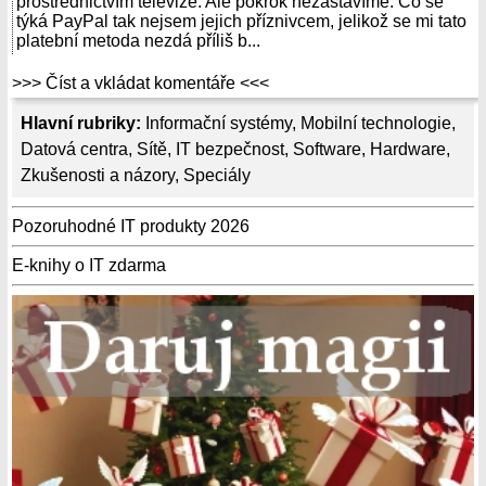
prostřednictvím televize. Ale pokrok nezastavíme. Co se
týká PayPal tak nejsem jejich příznivcem, jelikož se mi tato
platební metoda nezdá příliš b...
>>> Číst a vkládat komentáře <<<
Hlavní rubriky:
Informační systémy
,
Mobilní technologie
,
Datová centra
,
Sítě
,
IT bezpečnost
,
Software
,
Hardware
,
Zkušenosti a názory
,
Speciály
Pozoruhodné IT produkty 2026
E-knihy o IT zdarma