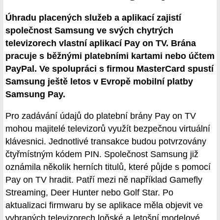
Úhradu placených služeb a aplikací zajistí
společnost Samsung ve svých chytrých
televizorech vlastní aplikací Pay on TV. Brána
pracuje s běžnými platebními kartami nebo účtem
PayPal. Ve spolupráci s firmou MasterCard spustí
Samsung ještě letos v Evropě mobilní platby
Samsung Pay.
Pro zadávání údajů do platební brány Pay on TV
mohou majitelé televizorů využít bezpečnou virtuální
klávesnici. Jednotlivé transakce budou potvrzovány
čtyřmístným kódem PIN. Společnost Samsung již
oznámila několik herních titulů, které půjde s pomocí
Pay on TV hradit. Patří mezi ně například Gamefly
Streaming, Deer Hunter nebo Golf Star. Po
aktualizaci firmwaru by se aplikace měla objevit ve
vybraných televizorech loňské a letošní modelové