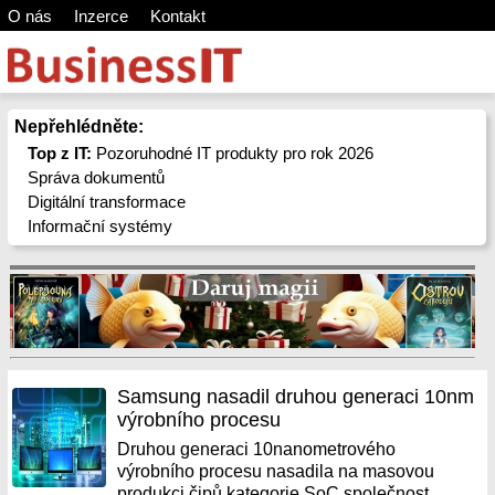
O nás
Inzerce
Kontakt
Nepřehlédněte:
Top z IT:
Pozoruhodné IT produkty pro rok 2026
Správa dokumentů
Digitální transformace
Informační systémy
Samsung nasadil druhou generaci 10nm
výrobního procesu
Druhou generaci 10nanometrového
výrobního procesu nasadila na masovou
produkci čipů kategorie SoC společnost