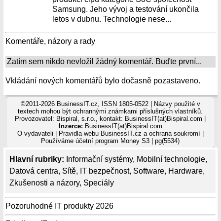
Samsung. Jeho vývoj a testování ukončila
letos v dubnu. Technologie nese...
Komentáře, názory a rady
Zatím sem nikdo nevložil žádný komentář. Buďte první...
Vkládání nových komentářů bylo dočasně pozastaveno.
©2011-2026 BusinessIT.cz, ISSN 1805-0522 | Názvy použité v
textech mohou být ochrannými známkami příslušných vlastníků.
Provozovatel: Bispiral, s.r.o., kontakt: BusinessIT(at)Bispiral.com |
Inzerce:
BusinessIT(at)Bispiral.com
O vydavateli
|
Pravidla webu BusinessIT.cz a ochrana soukromí
|
Používáme
účetní program Money S3
| pg(5534)
Hlavní rubriky:
Informační systémy
,
Mobilní technologie
,
Datová centra
,
Sítě
,
IT bezpečnost
,
Software
,
Hardware
,
Zkušenosti a názory
,
Speciály
Pozoruhodné IT produkty 2026