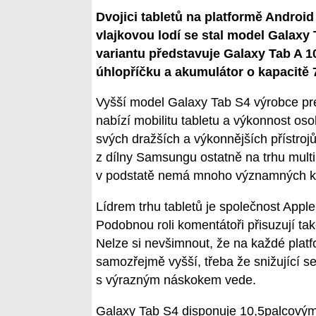
Dvojici tabletů na platformě Andro
vlajkovou lodí se stal model Galaxy
variantu představuje Galaxy Tab A 1
úhlopříčku a akumulátor o kapacitě
Vyšší model Galaxy Tab S4 výrobce prez
nabízí mobilitu tabletu a výkonnost oso
svých dražších a výkonnějších přístrojů
z dílny Samsungu ostatně na trhu multi
v podstatě nemá mnoho významných ko
Lídrem trhu tabletů je společnost Apple
Podobnou roli komentátoři přisuzují tak
Nelze si nevšimnout, že na každé platfo
samozřejmě vyšší, třeba že snižující s
s výrazným náskokem vede.
Galaxy Tab S4 disponuje 10,5palcovým