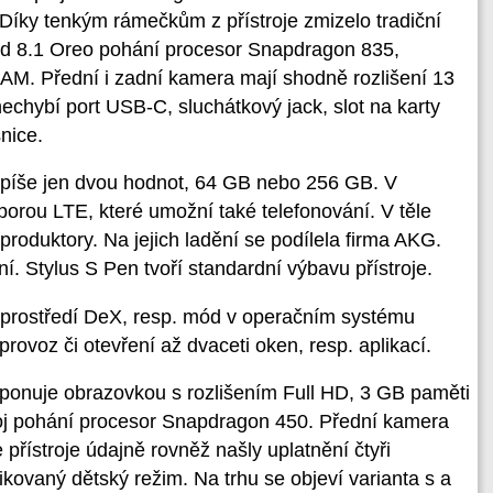
íky tenkým rámečkům z přístroje zmizelo tradiční
id 8.1 Oreo pohání procesor Snapdragon 835,
RAM. Přední i zadní kamera mají shodně rozlišení 13
echybí port USB-C, sluchátkový jack, slot na karty
nice.
jspíše jen dvou hodnot, 64 GB nebo 256 GB. V
rou LTE, které umožní také telefonování. V těle
produktory. Na jejich ladění se podílela firma AKG.
í. Stylus S Pen tvoří standardní výbavu přístroje.
 prostředí DeX, resp. mód v operačním systému
ovoz či otevření až dvaceti oken, resp. aplikací.
ponuje obrazovkou s rozlišením Full HD, 3 GB paměti
roj pohání procesor Snapdragon 450. Přední kamera
 přístroje údajně rovněž našly uplatnění čtyři
ovaný dětský režim. Na trhu se objeví varianta s a