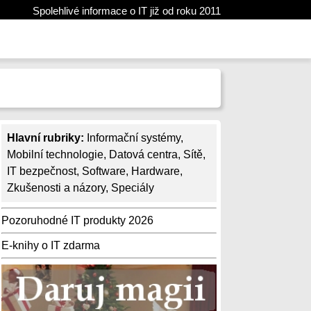
Spolehlivé informace o IT již od roku 2011
Hlavní rubriky:
Informační systémy
,
Mobilní technologie
,
Datová centra
,
Sítě
,
IT bezpečnost
,
Software
,
Hardware
,
Zkušenosti a názory
,
Speciály
Pozoruhodné IT produkty 2026
E-knihy o IT zdarma