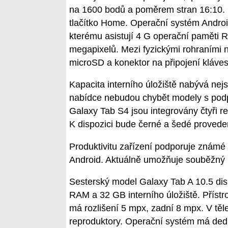
na 1600 bodů a poměrem stran 16:10. D
tlačítko Home. Operační systém Andro
kterému asistují 4 G operační paměti 
megapixelů. Mezi fyzickými rohraními n
microSD a konektor na připojení kláves
Kapacita interního úložiště nabývá ne
nabídce nebudou chybět modely s podpo
Galaxy Tab S4 jsou integrovány čtyři re
K dispozici bude černé a šedé proveden
Produktivitu zařízení podporuje známé
Android. Aktuálně umožňuje souběžný pr
Sesterský model Galaxy Tab A 10.5 dis
RAM a 32 GB interního úložiště. Příst
má rozlišení 5 mpx, zadní 8 mpx. V těle
reproduktory. Operační systém má dedik