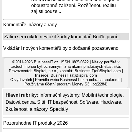
oboustranné zařízení. Rozšířenou realitu
zajistí pouze...
Komentáře, názory a rady
Zatím sem nikdo nevložil žádný komentář. Buďte první...
Vkládání nových komentářů bylo dočasně pozastaveno.
©2011-2026 BusinessIT.cz, ISSN 1805-0522 | Názvy použité v
textech mohou být ochrannými známkami příslušných vlastníků.
Provozovatel: Bispiral, s.r.o., kontakt: BusinessIT(at)Bispiral.com |
Inzerce:
BusinessIT(at)Bispiral.com
O vydavateli
|
Pravidla webu BusinessIT.cz a ochrana soukromí
|
Používáme
účetní program Money S3
| pg(2284)
Hlavní rubriky:
Informační systémy
,
Mobilní technologie
,
Datová centra
,
Sítě
,
IT bezpečnost
,
Software
,
Hardware
,
Zkušenosti a názory
,
Speciály
Pozoruhodné IT produkty 2026