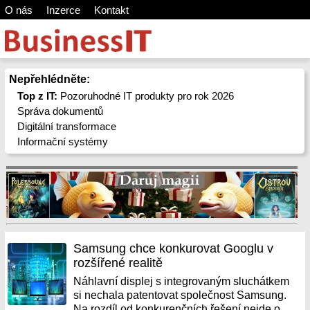
O nás
Inzerce
Kontakt
Nepřehlédněte:
Top z IT:
Pozoruhodné IT produkty pro rok 2026
Správa dokumentů
Digitální transformace
Informační systémy
Samsung chce konkurovat Googlu v
rozšířené realitě
Náhlavní displej s integrovaným sluchátkem
si nechala patentovat společnost Samsung.
Na rozdíl od konkurenčních řešení nejde o