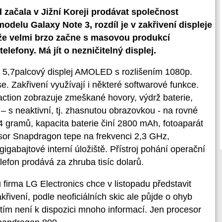
 začala v Jižní Koreji prodávat společnost
delu Galaxy Note 3, rozdíl je v zakřivení displeje
e velmi brzo začne s masovou produkcí
efony. Má jít o nezničitelný displej.
5,7palcový displej AMOLED s rozlišením 1080p.
se. Zakřivení využívají i některé softwarové funkce.
ction zobrazuje zmeškané hovory, výdrž baterie,
u – s neaktivní, tj. zhasnutou obrazovkou - na rovné
 gramů, kapacita baterie činí 2800 mAh, fotoaparát
esor Snapdragon tepe na frekvenci 2,3 GHz,
gabajtové interní úložiště. Přístroj pohání operační
elefon prodává za zhruba tisíc dolarů.
firma LG Electronics chce v listopadu představit
křivení, podle neoficiálních skic ale půjde o ohyb
atím není k dispozici mnoho informací. Jen procesor