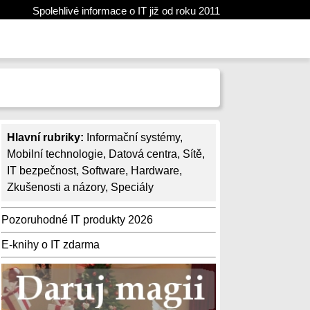
Spolehlivé informace o IT již od roku 2011
Hlavní rubriky:
Informační systémy
,
Mobilní technologie
,
Datová centra
,
Sítě
,
IT bezpečnost
,
Software
,
Hardware
,
Zkušenosti a názory
,
Speciály
Pozoruhodné IT produkty 2026
E-knihy o IT zdarma