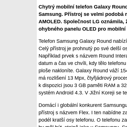
Chytrý mobilní telefon Galaxy Round
Samsung. Přístroj se velmi podobá mo
AMOLED. Společnost LG oznámila, ž
ohybného panelu OLED pro mobilní tel
Telefon Samsung Galaxy Round nabízí 
Celý přístroj je prohnutý po své delší o
Například prvek s názvem Round Intera
datum a čas ve chvíli, kdy tělo telefon
ploše nakloníte. Galaxy Round váží 154
má rozlišení 13 Mpx, čtyřjádrový proc
k dispozici jsou 3 GB paměti RAM a 32gi
systém Android 4.3. V Jižní Koreji se t
Domácí i globální konkurent Samsungu 
přístroj s názvem Flex. I ten nabídne za
podél kratší osy telefonu. O telefonu z