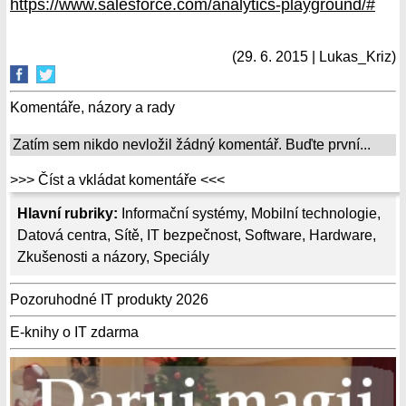
https://www.salesforce.com/analytics-playground/#
(29. 6. 2015 | Lukas_Kriz)
Komentáře, názory a rady
Zatím sem nikdo nevložil žádný komentář. Buďte první...
>>> Číst a vkládat komentáře <<<
Hlavní rubriky:
Informační systémy
,
Mobilní technologie
,
Datová centra
,
Sítě
,
IT bezpečnost
,
Software
,
Hardware
,
Zkušenosti a názory
,
Speciály
Pozoruhodné IT produkty 2026
E-knihy o IT zdarma