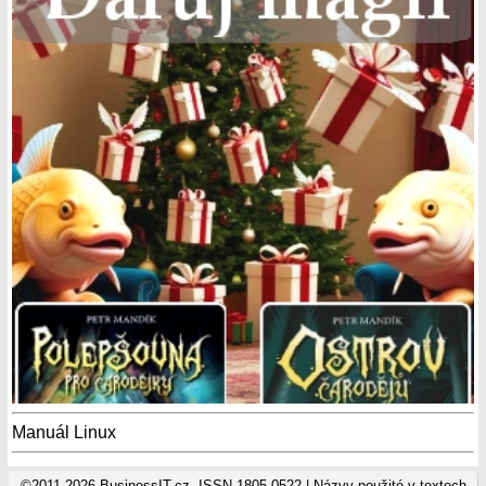
Manuál Linux
©2011-2026 BusinessIT.cz, ISSN 1805-0522 | Názvy použité v textech