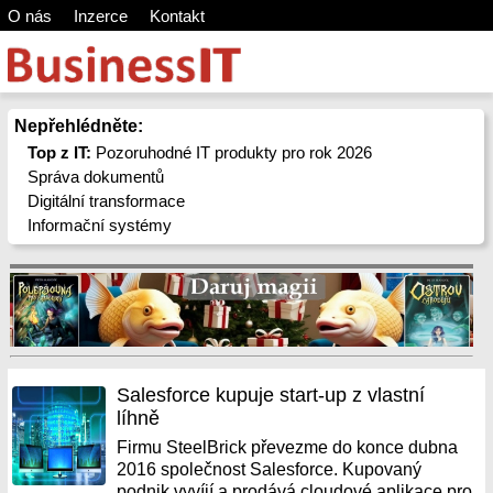
O nás
Inzerce
Kontakt
Nepřehlédněte:
Top z IT:
Pozoruhodné IT produkty pro rok 2026
Správa dokumentů
Digitální transformace
Informační systémy
Salesforce kupuje start-up z vlastní
líhně
Firmu SteelBrick převezme do konce dubna
2016 společnost Salesforce. Kupovaný
podnik vyvíjí a prodává cloudové aplikace pro