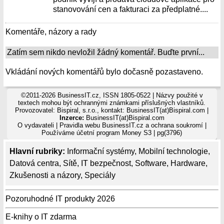
stanovování cen a fakturaci za předplatné....
Komentáře, názory a rady
Zatím sem nikdo nevložil žádný komentář. Buďte první...
Vkládání nových komentářů bylo dočasně pozastaveno.
©2011-2026 BusinessIT.cz, ISSN 1805-0522 | Názvy použité v
textech mohou být ochrannými známkami příslušných vlastníků.
Provozovatel: Bispiral, s.r.o., kontakt: BusinessIT(at)Bispiral.com |
Inzerce:
BusinessIT(at)Bispiral.com
O vydavateli
|
Pravidla webu BusinessIT.cz a ochrana soukromí
|
Používáme
účetní program Money S3
| pg(3796)
Hlavní rubriky:
Informační systémy
,
Mobilní technologie
,
Datová centra
,
Sítě
,
IT bezpečnost
,
Software
,
Hardware
,
Zkušenosti a názory
,
Speciály
Pozoruhodné IT produkty 2026
E-knihy o IT zdarma