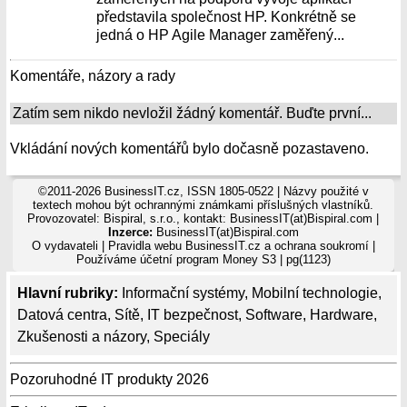
představila společnost HP. Konkrétně se
jedná o HP Agile Manager zaměřený...
Komentáře, názory a rady
Zatím sem nikdo nevložil žádný komentář. Buďte první...
Vkládání nových komentářů bylo dočasně pozastaveno.
©2011-2026 BusinessIT.cz, ISSN 1805-0522 | Názvy použité v
textech mohou být ochrannými známkami příslušných vlastníků.
Provozovatel: Bispiral, s.r.o., kontakt: BusinessIT(at)Bispiral.com |
Inzerce:
BusinessIT(at)Bispiral.com
O vydavateli
|
Pravidla webu BusinessIT.cz a ochrana soukromí
|
Používáme
účetní program Money S3
| pg(1123)
Hlavní rubriky:
Informační systémy
,
Mobilní technologie
,
Datová centra
,
Sítě
,
IT bezpečnost
,
Software
,
Hardware
,
Zkušenosti a názory
,
Speciály
Pozoruhodné IT produkty 2026