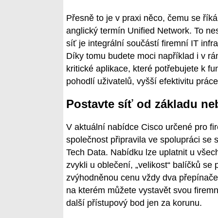
Přesně to je v praxi něco, čemu se říká 
anglický termín Unified Network. To ne
síť je integrální součástí firemní IT inf
Díky tomu budete moci například i v rám
kritické aplikace, které potřebujete k 
pohodlí uživatelů, vyšší efektivitu prá
Postavte síť od základu neb
V aktuální nabídce Cisco určené pro fire
společnost připravila ve spolupráci se 
Tech Data. Nabídku lze uplatnit u všec
zvykli u oblečení, „velikost“ balíčků s
zvýhodněnou cenu vždy dva přepínače a 
na kterém můžete vystavět svou firemní
další přístupový bod jen za korunu.