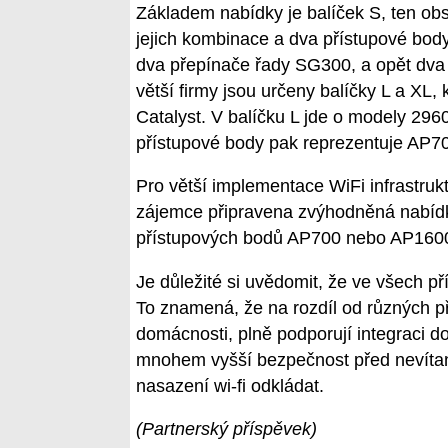
Základem nabídky je balíček S, ten 
jejich kombinace a dva přístupové bod
dva přepínače řady SG300, a opět dva
větší firmy jsou určeny balíčky L a XL, 
Catalyst. V balíčku L jde o modely 2960
přístupové body pak reprezentuje AP70
Pro větší implementace WiFi infrastruk
zájemce připravena zvýhodněná nabíd
přístupových bodů AP700 nebo AP160
Je důležité si uvědomit, že ve všech př
To znamená, že na rozdíl od různých p
domácnosti, plně podporují integraci do
mnohem vyšší bezpečnost před nevítan
nasazení wi-fi odkládat.
(Partnerský příspěvek)