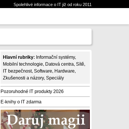
Spolehlivé informace o IT již od roku 2011
Hlavní rubriky:
Informační systémy
,
Mobilní technologie
,
Datová centra
,
Sítě
,
IT bezpečnost
,
Software
,
Hardware
,
Zkušenosti a názory
,
Speciály
Pozoruhodné IT produkty 2026
E-knihy o IT zdarma