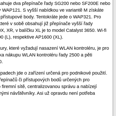
obsahuje dva přepínače řady SG200 nebo SF200E nebo
y WAP121. S vyšší nabídkou ve variantě M získáte
 přístupové body. Tentokráte jede o WAP321. Pro
které v sobě obsahují již přepínače vyšší řady
X, XR, v balíčku XL je to model Catalyst 3650. Wi-fi
0 (L), respektive AP1600 (XL).
tury, které vyžadují nasazení WLAN kontroléru, je pro
ka nákupu WLAN kontroléru řady 2500 a pěti
0.
ípadech jde o zařízení určená pro podnikové použití.
řepínačů či přístupových bodů určených pro
 firemní sítě, centralizovanou správu a nabízejí
ými návštěvníky. Asi už opravdu není potřeba