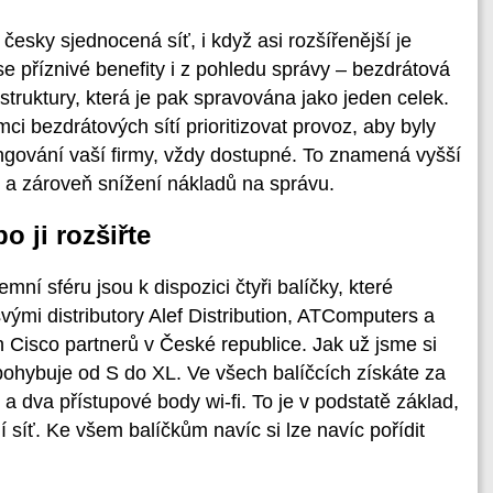
česky sjednocená síť, i když asi rozšířenější je
se příznivé benefity i z pohledu správy – bezdrátová
rastruktury, která je pak spravována jako jeden celek.
ci bezdrátových sítí prioritizovat provoz, aby byly
fungování vaší firmy, vždy dostupné. To znamená vyšší
ce a zároveň snížení nákladů na správu.
o ji rozšiřte
mní sféru jsou k dispozici čtyři balíčky, které
svými distributory Alef Distribution, ATComputers a
h Cisco partnerů v České republice. Jak už jsme si
e pohybuje od S do XL. Ve všech balíčcích získáte za
dva přístupové body wi-fi. To je v podstatě základ,
 síť. Ke všem balíčkům navíc si lze navíc pořídit