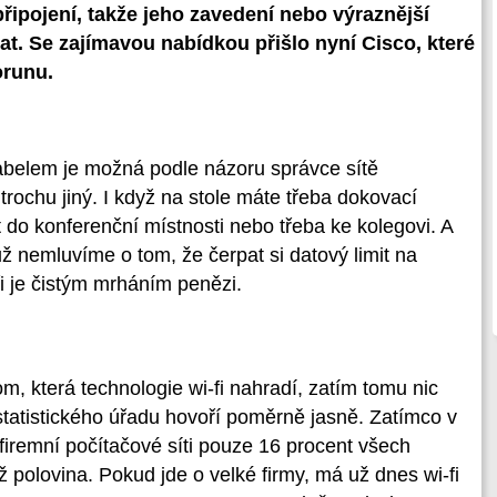
řipojení, takže jeho zavedení nebo výraznější
dat. Se zajímavou nabídkou přišlo nyní Cisco, které
orunu.
kabelem je možná podle názoru správce sítě
trochu jiný. I když na stole máte třeba dokovací
 do konferenční místnosti nebo třeba ke kolegovi. A
ž nemluvíme o tom, že čerpat si datový limit na
ři je čistým mrháním penězi.
om, která technologie wi-fi nahradí, zatím tomu nic
atistického úřadu hovoří poměrně jasně. Zatímco v
firemní počítačové síti pouze 16 procent všech
ež polovina. Pokud jde o velké firmy, má už dnes wi-fi