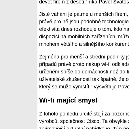
devět firem z deseti,“ říká Pavel Svat
Jisté váhání je patrné u menších firem,
právě pro ně jsou podobné technologie 
efektivita dnes rozhoduje o tom, kdo na
dispozici na mobilních zařízeních, můž
mnohem většího a silnějšího konkurent
Zejména pro menší a střední podniky js
případů právě proto nákup wi-fi odklád
určeném spíše do domácnosti než do fi
uživatelské zkušenosti tak špatné, že od
který se může vymstít,“ vysvětluje Pave
Wi-fi mající smysl
Z tohoto pohledu určitě stojí za pozorno
výrobců, společnost Cisco. Ta obvykle 
zajímavější aktuální nabídka je. Tím nej