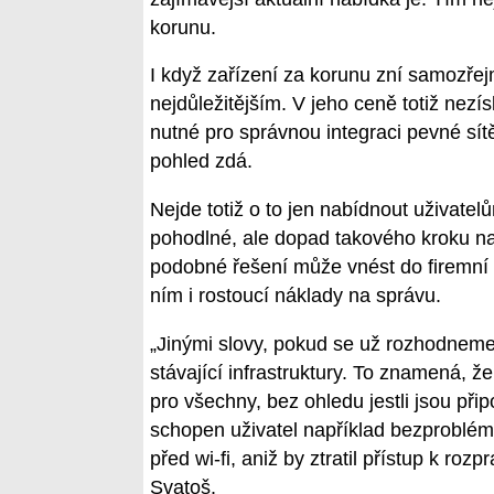
korunu.
I když zařízení za korunu zní samozřej
nejdůležitějším. V jeho ceně totiž nezí
nutné pro správnou integraci pevné sítě 
pohled zdá.
Nejde totiž o to jen nabídnout uživatelů
pohodlné, ale dopad takového kroku na 
podobné řešení může vnést do firemní s
ním i rostoucí náklady na správu.
„Jinými slovy, pokud se už rozhodneme 
stávající infrastruktury. To znamená, ž
pro všechny, bez ohledu jestli jsou při
schopen uživatel například bezproblémo
před wi-fi, aniž by ztratil přístup k 
Svatoš.