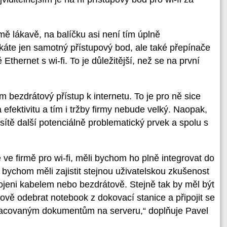
mě lákavě, na balíčku asi není tím úplně
skáte jen samotný přístupový bod, ale také přepínače
Ethernet s wi-fi. To je důležitější, než se na první
m bezdrátový přístup k internetu. To je pro ně sice
efektivitu a tím i tržby firmy nebude velký. Naopak,
ítě další potenciálně problematický prvek a spolu s
ve firmě pro wi-fi, měli bychom ho plně integrovat do
e bychom měli zajistit stejnou uživatelskou zkušenost
pojeni kabelem nebo bezdrátově. Stejně tak by měl být
vě odebrat notebook z dokovací stanice a připojit se
rozpracovaným dokumentům na serveru,“ doplňuje Pavel