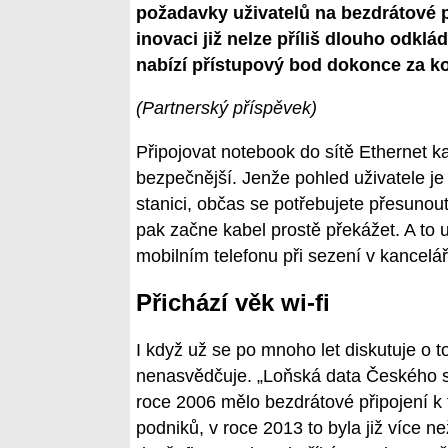
požadavky uživatelů na bezdrátové p
inovaci již nelze příliš dlouho odklá
nabízí přístupový bod dokonce za k
(Partnerský příspěvek)
Připojovat notebook do sítě Ethernet 
bezpečnější. Jenže pohled uživatele je 
stanici, občas se potřebujete přesunout
pak začne kabel prostě překážet. A to u
mobilním telefonu při sezení v kancelá
Přichází věk wi-fi
I když už se po mnoho let diskutuje o t
nenasvědčuje. „Loňská data Českého st
roce 2006 mělo bezdrátové připojení k 
podniků, v roce 2013 to byla již více n