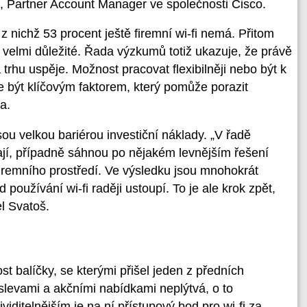
oš, Partner Account Manager ve společnosti Cisco.
 z nichž 53 procent ještě firemní wi-fi nemá. Přitom
velmi důležité. Řada výzkumů totiž ukazuje, že právě
 trhu uspěje. Možnost pracovat flexibilněji nebo být k
e být klíčovým faktorem, který pomůže porazit
a.
ou velkou bariérou investiční náklady. „V řadě
ají, případně sáhnou po nějakém levnějším řešení
remního prostředí. Ve výsledku jsou mnohokrát
 používání wi-fi raději ustoupí. To je ale krok zpět,
l Svatoš.
st balíčky, se kterými přišel jeden z předních
slevami a akčními nabídkami neplýtvá, o to
viditelnějším je na ní přístupový bod pro wi-fi za