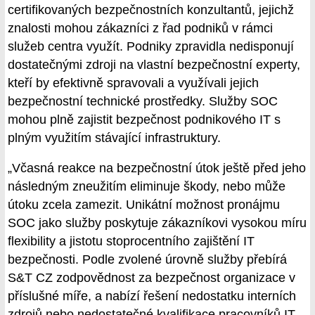
certifikovaných bezpečnostních konzultantů, jejichž
znalosti mohou zákazníci z řad podniků v rámci
služeb centra využít. Podniky zpravidla nedisponují
dostatečnými zdroji na vlastní bezpečnostní experty,
kteří by efektivně spravovali a využívali jejich
bezpečnostní technické prostředky. Služby SOC
mohou plně zajistit bezpečnost podnikového IT s
plným využitím stávající infrastruktury.
„Včasná reakce na bezpečnostní útok ještě před jeho
následným zneužitím eliminuje škody, nebo může
útoku zcela zamezit. Unikátní možnost pronájmu
SOC jako služby poskytuje zákazníkovi vysokou míru
flexibility a jistotu stoprocentního zajištění IT
bezpečnosti. Podle zvolené úrovně služby přebírá
S&T CZ zodpovědnost za bezpečnost organizace v
příslušné míře, a nabízí řešení nedostatku interních
zdrojů nebo nedostatečné kvalifikace pracovníků IT