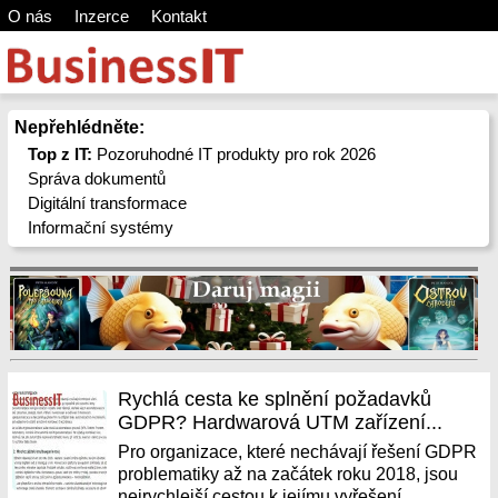
O nás
Inzerce
Kontakt
Nepřehlédněte:
Top z IT:
Pozoruhodné IT produkty pro rok 2026
Správa dokumentů
Digitální transformace
Informační systémy
Rychlá cesta ke splnění požadavků
GDPR? Hardwarová UTM zařízení...
Pro organizace, které nechávají řešení GDPR
problematiky až na začátek roku 2018, jsou
nejrychlejší cestou k jejímu vyřešení