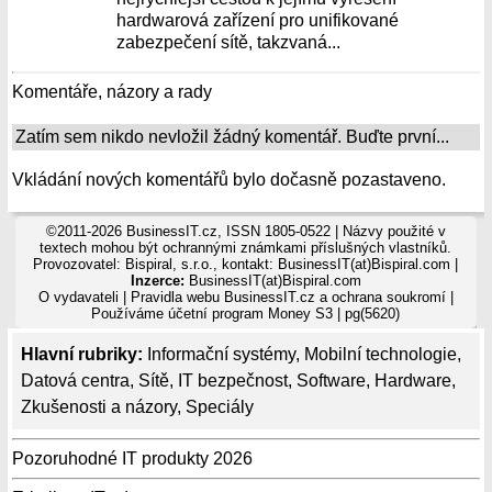
hardwarová zařízení pro unifikované
zabezpečení sítě, takzvaná...
Komentáře, názory a rady
Zatím sem nikdo nevložil žádný komentář. Buďte první...
Vkládání nových komentářů bylo dočasně pozastaveno.
©2011-2026 BusinessIT.cz, ISSN 1805-0522 | Názvy použité v
textech mohou být ochrannými známkami příslušných vlastníků.
Provozovatel: Bispiral, s.r.o., kontakt: BusinessIT(at)Bispiral.com |
Inzerce:
BusinessIT(at)Bispiral.com
O vydavateli
|
Pravidla webu BusinessIT.cz a ochrana soukromí
|
Používáme
účetní program Money S3
| pg(5620)
Hlavní rubriky:
Informační systémy
,
Mobilní technologie
,
Datová centra
,
Sítě
,
IT bezpečnost
,
Software
,
Hardware
,
Zkušenosti a názory
,
Speciály
Pozoruhodné IT produkty 2026