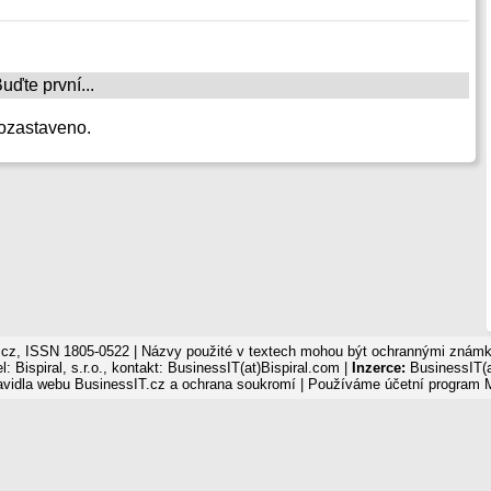
ďte první...
ozastaveno.
cz, ISSN 1805-0522 | Názvy použité v textech mohou být ochrannými známka
: Bispiral, s.r.o., kontakt: BusinessIT(at)Bispiral.com |
Inzerce:
BusinessIT(a
avidla webu BusinessIT.cz a ochrana soukromí
| Používáme
účetní program