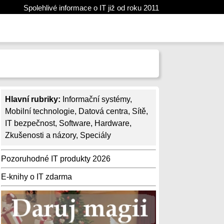
Spolehlivé informace o IT již od roku 2011
Hlavní rubriky:
Informační systémy
,
Mobilní technologie
,
Datová centra
,
Sítě
,
IT bezpečnost
,
Software
,
Hardware
,
Zkušenosti a názory
,
Speciály
Pozoruhodné IT produkty 2026
E-knihy o IT zdarma