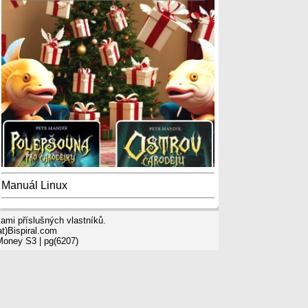
Manuál Linux
mi příslušných vlastníků.
t)Bispiral.com
 Money S3
| pg(6207)