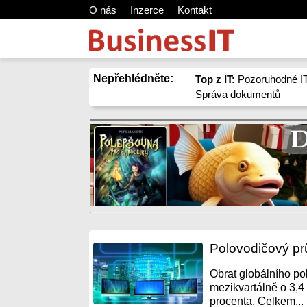
O nás
Inzerce
Kontakt
Nepřehlédněte:
Top z IT:
Pozoruhodné IT
Správa dokumentů
Polovodičový pr
Obrat globálního po
mezikvartálně o 3,4 
procenta. Celkem...