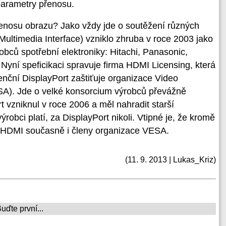
 parametry přenosu.
řenosu obrazu? Jako vždy jde o soutěžení různých
Multimedia Interface) vzniklo zhruba v roce 2003 jako
bců spotřební elektroniky: Hitachi, Panasonic,
 Nyní speficikaci spravuje firma HDMI Licensing, která
enční DisplayPort zaštiťuje organizace Video
SA). Jde o velké konsorcium výrobců převážně
rt vzniknul v roce 2006 a měl nahradit starší
robci platí, za DisplayPort nikoli. Vtipné je, že kromě
ci HDMI současně i členy organizace VESA.
(11. 9. 2013 | Lukas_Kriz)
ďte první...