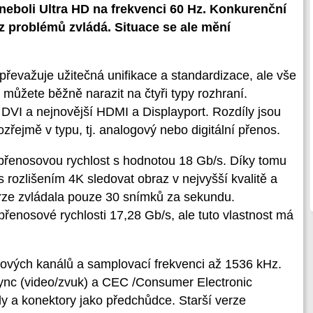
 neboli Ultra HD na frekvenci 60 Hz. Konkurenční
ez problémů zvládá. Situace se ale mění
převažuje užitečná unifikace a standardizace, ale vše
 můžete běžně narazit na čtyři typy rozhraní.
 DVI a nejnovější HDMI a Displayport. Rozdíly jsou
řejmě v typu, tj. analogový nebo digitální přenos.
přenosovou rychlost s hodnotou 18 Gb/s. Díky tomu
s rozlišením 4K sledovat obraz v nejvyšší kvalitě a
rze zvládala pouze 30 snímků za sekundu.
řenosové rychlosti 17,28 Gb/s, ale tuto vlastnost má
ových kanálů a samplovací frekvenci až 1536 kHz.
p-sync (video/zvuk) a CEC /Consumer Electronic
ly a konektory jako předchůdce. Starší verze