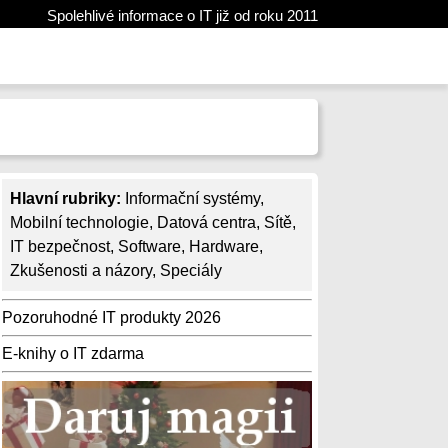
Spolehlivé informace o IT již od roku 2011
Hlavní rubriky:
Informační systémy
,
Mobilní technologie
,
Datová centra
,
Sítě
,
IT bezpečnost
,
Software
,
Hardware
,
Zkušenosti a názory
,
Speciály
Pozoruhodné IT produkty 2026
E-knihy o IT zdarma