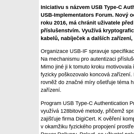
Iniciativu s názvem USB Type-C Auth
USB-Implementators Forum. Nový oc
roku 2016, má chránit uživatele pře
příslušenstvím. Využívá kryptografic
kabelů, nabíječek a dalších zařízení,
Organizace USB-IF spravuje specifika
Na mechanismu pro autentizaci přísluš
Mimo jiné ji k tomuto kroku motivovala
fyzicky poškozovalo koncová zařízení. No
rovněž do značné míry ošetřuje téma h
zařízení.
Program USB Type-C Authentication Pro
využívá 128bitové metody, přičemž správ
zajišťuje firma DigiCert. K ověření kom
v okamžiku fyzického propojení prostř