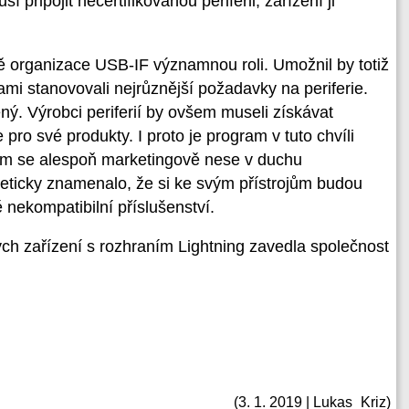
 připojit necertifikovanou periferii, zařízení ji
ivě organizace USB-IF významnou roli. Umožnil by totiž
mi stanovovali nejrůznější požadavky na periferie.
ný. Výrobci periferií by ovšem museli získávat
 pro své produkty. I proto je program v tuto chvíli
ram se alespoň marketingově nese v duchu
oreticky znamenalo, že si ke svým přístrojům budou
nekompatibilní příslušenství.
ch zařízení s rozhraním Lightning zavedla společnost
(3. 1. 2019 | Lukas_Kriz)