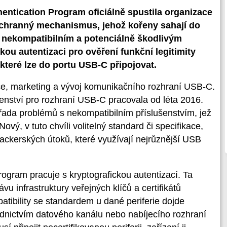
entication Program oficiálně spustila organizace
hranný mechanismus, jehož kořeny sahají do
d nekompatibilním a potenciálně škodlivým
kou autentizaci pro ověření funkční legitimity
 které lze do portu USB-C připojovat.
ce, marketing a vývoj komunikačního rozhraní USB-C.
enství pro rozhraní USB-C pracovala od léta 2016.
 řada problémů s nekompatibilním příslušenstvím, jež
vý, v tuto chvíli volitelný standard či specifikace,
ackerských útoků, které využívají nejrůznější USB
gram pracuje s kryptografickou autentizací. Ta
u infrastruktury veřejných klíčů a certifikátů
patibility se standardem u dané periferie dojde
ednictvím datového kanálu nebo nabíjecího rozhraní