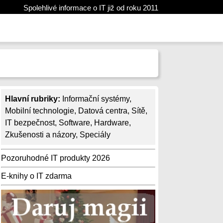
Spolehlivé informace o IT již od roku 2011
Hlavní rubriky:
Informační systémy
,
Mobilní technologie
,
Datová centra
,
Sítě
,
IT bezpečnost
,
Software
,
Hardware
,
Zkušenosti a názory
,
Speciály
Pozoruhodné IT produkty 2026
E-knihy o IT zdarma