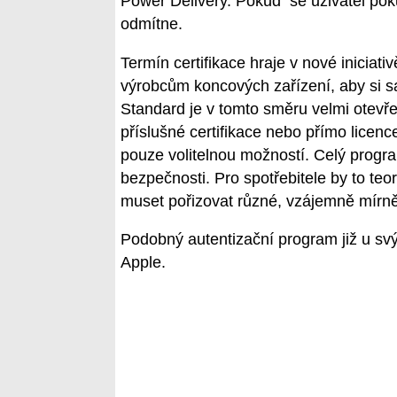
Power Delivery. Pokud se uživatel pokusí
odmítne.
Termín certifikace hraje v nové iniciat
výrobcům koncových zařízení, aby si sa
Standard je v tomto směru velmi otevře
příslušné certifikace nebo přímo licence
pouze volitelnou možností. Celý prog
bezpečnosti. Pro spotřebitele by to te
muset pořizovat různé, vzájemně mírně 
Podobný autentizační program již u svý
Apple.