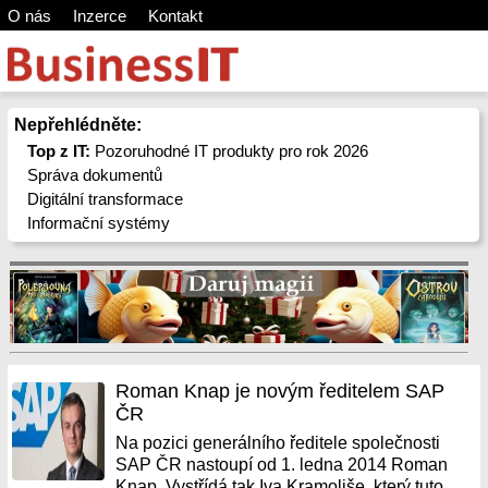
O nás
Inzerce
Kontakt
Nepřehlédněte:
Top z IT:
Pozoruhodné IT produkty pro rok 2026
Správa dokumentů
Digitální transformace
Informační systémy
Roman Knap je novým ředitelem SAP
ČR
Na pozici generálního ředitele společnosti
SAP ČR nastoupí od 1. ledna 2014 Roman
Knap. Vystřídá tak Iva Kramoliše, který tuto