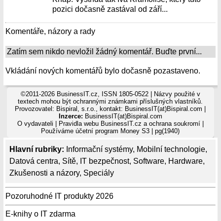
pozici dočasně zastával od září...
Komentáře, názory a rady
Zatím sem nikdo nevložil žádný komentář. Buďte první...
Vkládání nových komentářů bylo dočasně pozastaveno.
©2011-2026 BusinessIT.cz, ISSN 1805-0522 | Názvy použité v
textech mohou být ochrannými známkami příslušných vlastníků.
Provozovatel: Bispiral, s.r.o., kontakt: BusinessIT(at)Bispiral.com |
Inzerce:
BusinessIT(at)Bispiral.com
O vydavateli
|
Pravidla webu BusinessIT.cz a ochrana soukromí
|
Používáme
účetní program Money S3
| pg(1940)
Hlavní rubriky:
Informační systémy
,
Mobilní technologie
,
Datová centra
,
Sítě
,
IT bezpečnost
,
Software
,
Hardware
,
Zkušenosti a názory
,
Speciály
Pozoruhodné IT produkty 2026
E-knihy o IT zdarma