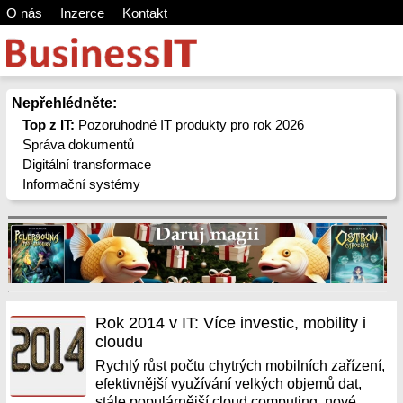
O nás
Inzerce
Kontakt
Nepřehlédněte:
Top z IT:
Pozoruhodné IT produkty pro rok 2026
Správa dokumentů
Digitální transformace
Informační systémy
Rok 2014 v IT: Více investic, mobility i
cloudu
Rychlý růst počtu chytrých mobilních zařízení,
efektivnější využívání velkých objemů dat,
stále populárnější cloud computing, nové