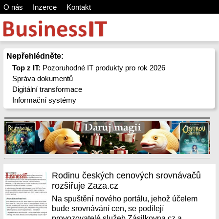
O nás
Inzerce
Kontakt
Nepřehlédněte:
Top z IT:
Pozoruhodné IT produkty pro rok 2026
Správa dokumentů
Digitální transformace
Informační systémy
Rodinu českých cenových srovnávačů
rozšiřuje Zaza.cz
Na spuštění nového portálu, jehož účelem
bude srovnávání cen, se podílejí
provozovatelé služeb Zásilkovna.cz a