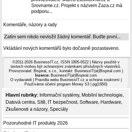
Srovname.cz. Projekt s názvem Zaza.cz má
podporu...
Komentáře, názory a rady
Zatím sem nikdo nevložil žádný komentář. Buďte první...
Vkládání nových komentářů bylo dočasně pozastaveno.
©2011-2026 BusinessIT.cz, ISSN 1805-0522 | Názvy použité v
textech mohou být ochrannými známkami příslušných vlastníků.
Provozovatel: Bispiral, s.r.o., kontakt: BusinessIT(at)Bispiral.com |
Inzerce:
BusinessIT(at)Bispiral.com
O vydavateli
|
Pravidla webu BusinessIT.cz a ochrana soukromí
|
Používáme
účetní program Money S3
| pg(1950)
Hlavní rubriky:
Informační systémy
,
Mobilní technologie
,
Datová centra
,
Sítě
,
IT bezpečnost
,
Software
,
Hardware
,
Zkušenosti a názory
,
Speciály
Pozoruhodné IT produkty 2026