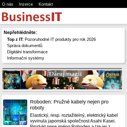
O nás
Inzerce
Kontakt
Nepřehlédněte:
Top z IT:
Pozoruhodné IT produkty pro rok 2026
Správa dokumentů
Digitální transformace
Informační systémy
Roboden: Pružné kabely nejen pro
roboty
Elastický, resp. roztažitelný, elektrický kabel
vyvinula japonská společnost Asahi Kasei.
Produkt nese jméno Roboden a lze jej z