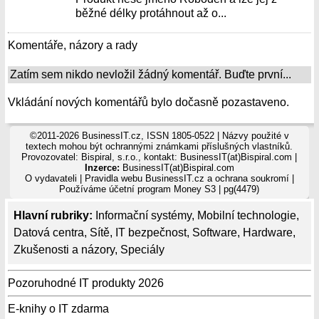
běžné délky protáhnout až o...
Komentáře, názory a rady
Zatím sem nikdo nevložil žádný komentář. Buďte první...
Vkládání nových komentářů bylo dočasně pozastaveno.
©2011-2026 BusinessIT.cz, ISSN 1805-0522 | Názvy použité v
textech mohou být ochrannými známkami příslušných vlastníků.
Provozovatel: Bispiral, s.r.o., kontakt: BusinessIT(at)Bispiral.com |
Inzerce:
BusinessIT(at)Bispiral.com
O vydavateli
|
Pravidla webu BusinessIT.cz a ochrana soukromí
|
Používáme
účetní program Money S3
| pg(4479)
Hlavní rubriky:
Informační systémy
,
Mobilní technologie
,
Datová centra
,
Sítě
,
IT bezpečnost
,
Software
,
Hardware
,
Zkušenosti a názory
,
Speciály
Pozoruhodné IT produkty 2026
E-knihy o IT zdarma