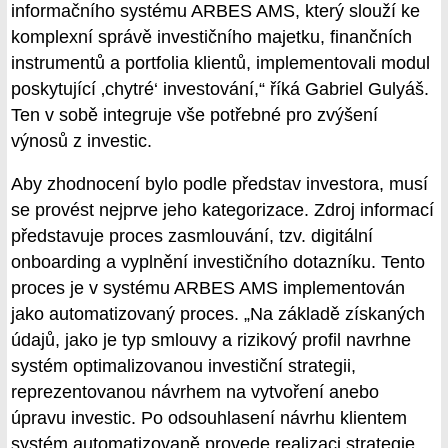
informačního systému ARBES AMS, který slouží ke
komplexní správě investičního majetku, finančních
instrumentů a portfolia klientů, implementovali modul
poskytující ‚chytré‘ investování,“ říká Gabriel Gulyáš.
Ten v sobě integruje vše potřebné pro zvýšení
výnosů z investic.
Aby zhodnocení bylo podle představ investora, musí
se provést nejprve jeho kategorizace. Zdroj informací
představuje proces zasmlouvání, tzv. digitální
onboarding a vyplnění investičního dotazníku. Tento
proces je v systému ARBES AMS implementován
jako automatizovaný proces. „Na základě získaných
údajů, jako je typ smlouvy a rizikový profil navrhne
systém optimalizovanou investiční strategii,
reprezentovanou návrhem na vytvoření anebo
úpravu investic. Po odsouhlasení návrhu klientem
systém automatizovaně provede realizaci strategie,