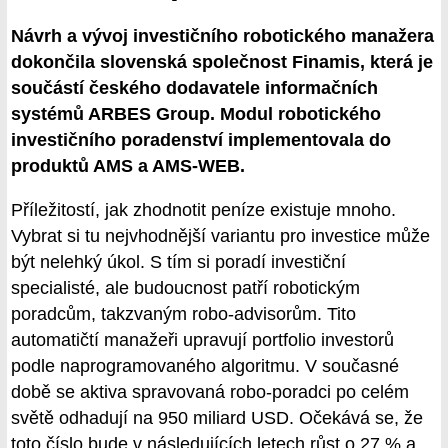
Návrh a vývoj investičního robotického manažera
dokončila slovenská společnost Finamis, která je
součástí českého dodavatele informačních
systémů ARBES Group. Modul robotického
investičního poradenství implementovala do
produktů AMS a AMS-WEB.
Příležitostí, jak zhodnotit peníze existuje mnoho.
Vybrat si tu nejvhodnější variantu pro investice může
být nelehký úkol. S tím si poradí investiční
specialisté, ale budoucnost patří robotickým
poradcům, takzvaným robo-advisorům. Tito
automatičtí manažeři upravují portfolio investorů
podle naprogramovaného algoritmu. V současné
době se aktiva spravovaná robo-poradci po celém
světě odhadují na 950 miliard USD. Očekává se, že
toto číslo bude v následujících letech růst o 27 % a