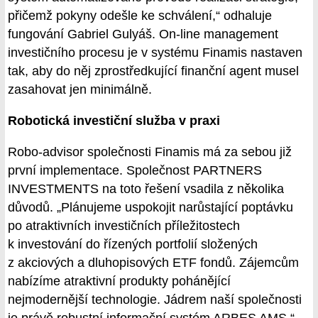
přičemž pokyny odešle ke schválení,“ odhaluje
fungování Gabriel Gulyáš. On-line management
investičního procesu je v systému Finamis nastaven
tak, aby do něj zprostředkující finanční agent musel
zasahovat jen minimálně.
Robotická investiční služba v praxi
Robo-advisor společnosti Finamis má za sebou již
první implementace. Společnost PARTNERS
INVESTMENTS na toto řešení vsadila z několika
důvodů. „Plánujeme uspokojit narůstající poptávku
po atraktivních investičních příležitostech
k investování do řízených portfolií složených
z akciových a dluhopisových ETF fondů. Zájemcům
nabízíme atraktivní produkty pohánějící
nejmodernější technologie. Jádrem naší společnosti
je právě robustní informační systém ARBES AMS,“