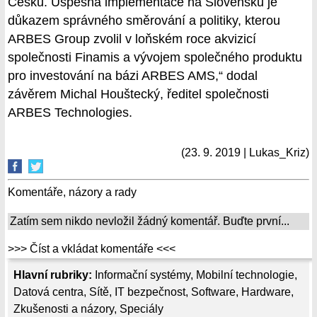
Česku. Úspěšná implementace na Slovensku je
důkazem správného směrování a politiky, kterou
ARBES Group zvolil v loňském roce akvizicí
společnosti Finamis a vývojem společného produktu
pro investování na bázi ARBES AMS,“ dodal
závěrem Michal Houštecký, ředitel společnosti
ARBES Technologies.
(23. 9. 2019 | Lukas_Kriz)
Komentáře, názory a rady
Zatím sem nikdo nevložil žádný komentář. Buďte první...
>>> Číst a vkládat komentáře <<<
Hlavní rubriky:
Informační systémy
,
Mobilní technologie
,
Datová centra
,
Sítě
,
IT bezpečnost
,
Software
,
Hardware
,
Zkušenosti a názory
,
Speciály